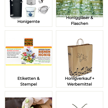
Honiggläser &
Honigernte
Flaschen
Etiketten &
Honigverkauf +
Stempel
Werbemittel