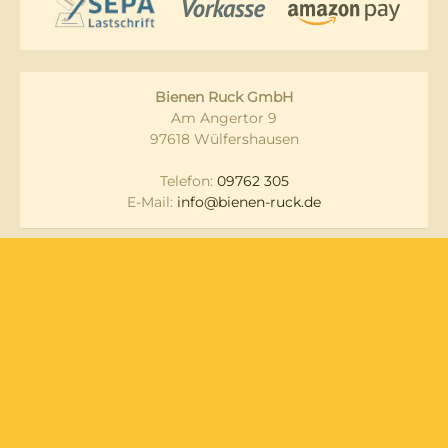
Bienen Ruck GmbH
Am Angertor 9
97618 Wülfershausen
Telefon:
09762 305
E-Mail:
info@bienen-ruck.de
Messen und
Datenschutz
Veranstaltungen
Lieferung & Versand
Widerruf
Zahlungsarten
AGB
Newsletter
Impressum
Über Uns
Kontakt