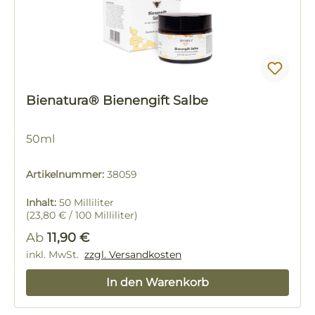
Bienatura® Bienengift Salbe
50ml
Artikelnummer:
38059
Inhalt:
50 Milliliter
(23,80 € / 100 Milliliter)
Regulärer Preis:
Ab
11,90 €
inkl. MwSt.
zzgl. Versandkosten
In den Warenkorb