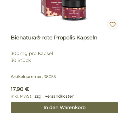
Bienatura® rote Propolis Kapseln
300mg pro Kapsel
30 Stück
Artikelnummer:
38055
Regulärer Preis:
17,90 €
inkl. MwSt.
zzgl. Versandkosten
In den Warenkorb