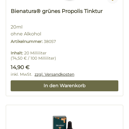
Bienatura® grünes Propolis Tinktur
20ml
ohne Alkohol
11% Propolis
Artikelnummer:
38057
Inhalt:
20 Milliliter
(74,50 € / 100 Milliliter)
Regulärer Preis:
14,90 €
inkl. MwSt.
zzgl. Versandkosten
In den Warenkorb