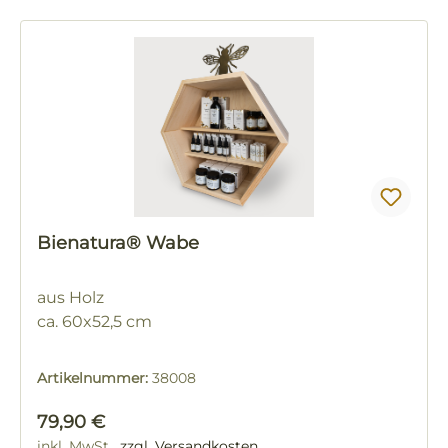
Bienatura® Wabe
aus Holz
ca. 60x52,5 cm
Artikelnummer:
38008
Regulärer Preis:
79,90 €
inkl. MwSt.
zzgl. Versandkosten