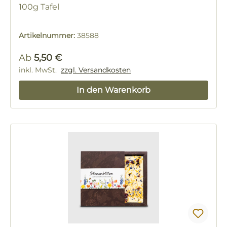
100g Tafel
Artikelnummer:
38588
Regulärer Preis:
Ab
5,50 €
inkl. MwSt.
zzgl. Versandkosten
In den Warenkorb