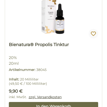
Bienatura® Propolis Tinktur
20%
20ml
Artikelnummer:
38045
Inhalt:
20 Milliliter
(49,50 € / 100 Milliliter)
Regulärer Preis:
9,90 €
inkl. MwSt.
zzgl. Versandkosten
In den Warenkorb