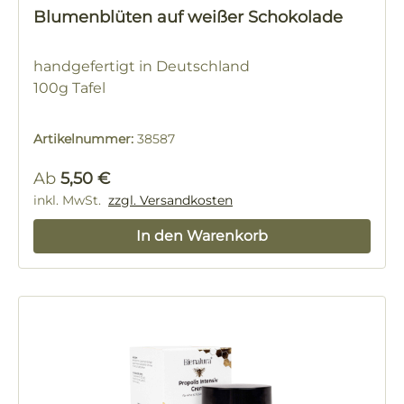
Blumenblüten auf weißer Schokolade
handgefertigt in Deutschland
100g Tafel
Artikelnummer:
38587
Regulärer Preis:
Ab
5,50 €
inkl. MwSt.
zzgl. Versandkosten
In den Warenkorb