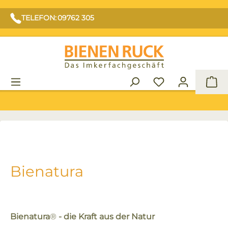
TELEFON: 09762 305
War
Bienatura
Bienatura
®
- die Kraft aus der Natur