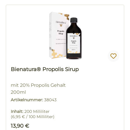
Bienatura® Propolis Sirup
mit 20% Propolis Gehalt
200ml
Artikelnummer:
38043
Inhalt:
200 Milliliter
(6,95 € / 100 Milliliter)
Regulärer Preis:
13,90 €