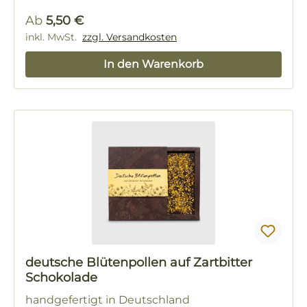
Regulärer Preis:
Ab
5,50 €
inkl. MwSt.
zzgl. Versandkosten
In den Warenkorb
deutsche Blütenpollen auf Zartbitter
Schokolade
handgefertigt in Deutschland