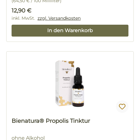
(64,50 € / 100 Milliliter)
Regulärer Preis:
12,90 €
inkl. MwSt.
zzgl. Versandkosten
In den Warenkorb
Bienatura® Propolis Tinktur
ohne Alkohol