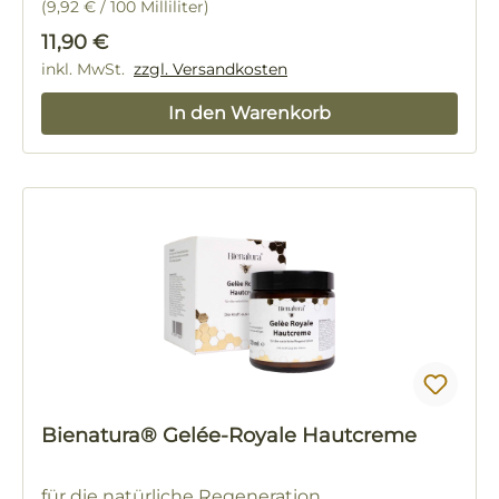
(9,92 € / 100 Milliliter)
Regulärer Preis:
11,90 €
inkl. MwSt.
zzgl. Versandkosten
In den Warenkorb
Bienatura® Gelée-Royale Hautcreme
für die natürliche Regeneration