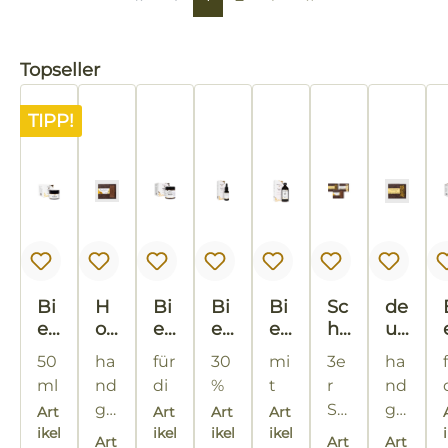
Produktgalerie überspringen
Topseller
TIPP!
Bi
H
Bi
Bi
Bi
Sc
de
en
on
en
en
en
ho
ut
at
ig
at
at
at
ko
sc
50
ha
für
30
mi
3e
ha
ur
Vo
ur
ur
ur
la
he
ml
nd
di
%
t
r
nd
a
ll
a
a
a
de
Bl
ge
e
20
20
SE
ge
Art
Art
Art
Art
®
mi
®
®
®
n
üt
ikel
fer
10
na
12
ikel
ml
ikel
%
20
ikel
T
ha
fer
10
Bi
lc
G
Pr
Pr
Pr
en
Art
Art
Art