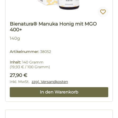
Bienatura® Manuka Honig mit MGO
400+
140g
Artikelnummer:
38052
Inhalt:
140 Gramm
(19,93 € / 100 Gramm)
Regulärer Preis:
27,90 €
inkl. MwSt.
zzgl. Versandkosten
In den Warenkorb