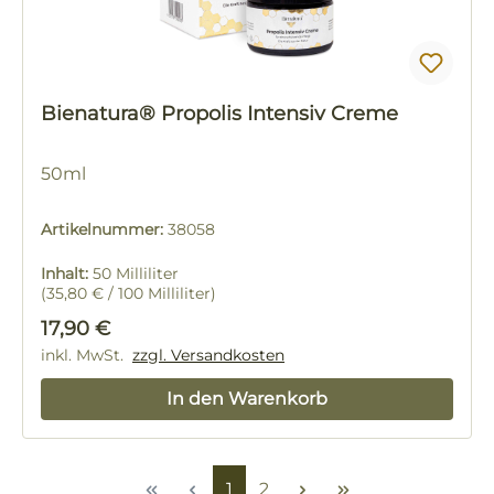
Bienatura® Propolis Intensiv Creme
50ml
Artikelnummer:
38058
Inhalt:
50 Milliliter
(35,80 € / 100 Milliliter)
Regulärer Preis:
17,90 €
inkl. MwSt.
zzgl. Versandkosten
In den Warenkorb
Seite
Seite
1
2