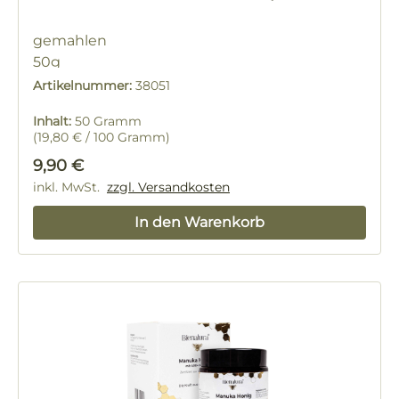
gemahlen
50g
Ernte 2026
Artikelnummer:
38051
Inhalt:
50 Gramm
(19,80 € / 100 Gramm)
Regulärer Preis:
9,90 €
inkl. MwSt.
zzgl. Versandkosten
In den Warenkorb