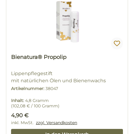
Bienatura® Propolip
Lippenpflegestift
mit natürlichen Ölen und Bienenwachs
Artikelnummer:
38047
Inhalt:
4,8 Gramm
(102,08 € / 100 Gramm)
Regulärer Preis:
4,90 €
inkl. MwSt.
zzgl. Versandkosten