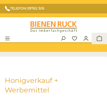
TELEFON: 09762 305
War
Honigverkauf +
Werbemittel