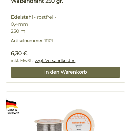
Wabendraht 250 gr.
Edelstahl
- rostfrei -
0,4mm
250 m
Artikelnummer:
11101
Regulärer Preis:
6,30 €
inkl. MwSt.
zzgl. Versandkosten
In den Warenkorb