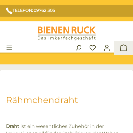
TELEFON: 09762 305
War
Rähmchendraht
Draht
ist ein wesentliches Zubehör in der