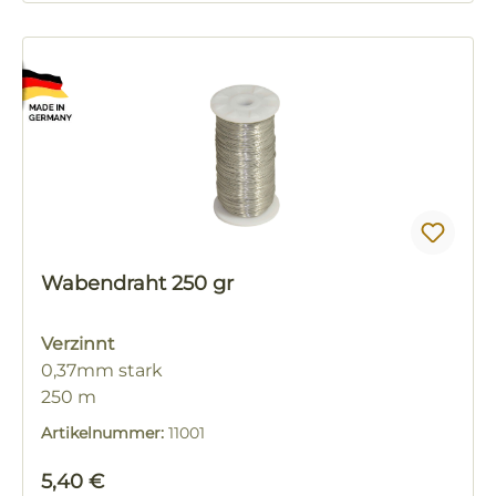
Wabendraht 250 gr
Verzinnt
0,37mm stark
250 m
Artikelnummer:
11001
Regulärer Preis:
5,40 €