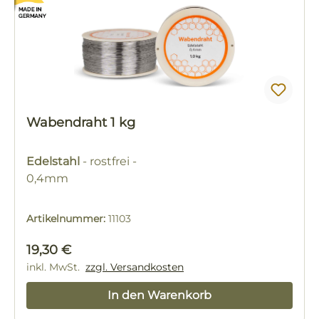
Wabendraht 1 kg
Edelstahl
- rostfrei -
0,4mm
Artikelnummer:
11103
Regulärer Preis:
19,30 €
inkl. MwSt.
zzgl. Versandkosten
In den Warenkorb