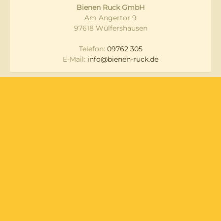
Bienen Ruck GmbH
Am Angertor 9
97618 Wülfershausen
Telefon:
09762 305
E-Mail:
info@bienen-ruck.de
Messen und
Datenschutz
Veranstaltungen
Lieferung & Versand
Widerruf
Zahlungsarten
AGB
Newsletter
Impressum
Über Uns
Kontakt
Alle Preise inkl. gesetzl. Mehrwertsteuer zzgl.
Versandkosten
und ggf. Nachnahmegebühren, wenn nicht anders
angegeben.