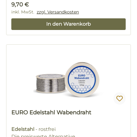
Regulärer Preis:
9,70 €
inkl. MwSt.
zzgl. Versandkosten
In den Warenkorb
EURO Edelstahl Wabendraht
Edelstahl
- rostfrei
Die preiswerte Alternative.