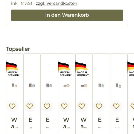
inkl. MwSt.
zzgl. Versandkosten
In den Warenkorb
Produktgalerie überspringen
Topseller
W
E
E
W
W
E
E
ab
U
U
ab
ab
U
U
en
R
R
en
en
R
R