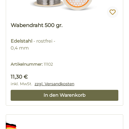
Wabendraht 500 gr.
Edelstahl
- rostfrei -
0,4 mm
Artikelnummer:
11102
Regulärer Preis:
11,30 €
inkl. MwSt.
zzgl. Versandkosten
In den Warenkorb