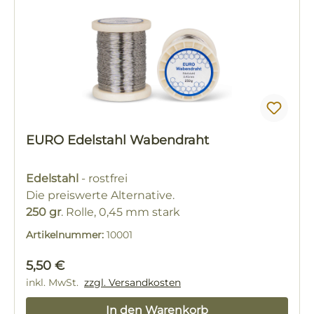
EURO Edelstahl Wabendraht
Edelstahl
- rostfrei
Die preiswerte Alternative.
250 gr
. Rolle, 0,45 mm stark
Artikelnummer:
10001
Regulärer Preis:
5,50 €
inkl. MwSt.
zzgl. Versandkosten
In den Warenkorb