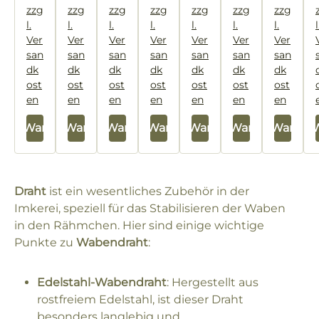
zzg
zzg
zzg
zzg
zzg
zzg
zzg
l.
l.
l.
l.
l.
l.
l.
l
Ver
Ver
Ver
Ver
Ver
Ver
Ver
san
san
san
san
san
san
san
dk
dk
dk
dk
dk
dk
dk
ost
ost
ost
ost
ost
ost
ost
en
en
en
en
en
en
en
 den Warenkorb
In den Warenkorb
In den Warenkorb
In den Warenkorb
In den Warenkorb
In den Warenkorb
In den Warenk
In den 
Draht
ist ein wesentliches Zubehör in der
Imkerei, speziell für das Stabilisieren der Waben
in den Rähmchen. Hier sind einige wichtige
Punkte zu
Wabendraht
:
Edelstahl-Wabendraht
: Hergestellt aus
rostfreiem Edelstahl, ist dieser Draht
besonders langlebig und