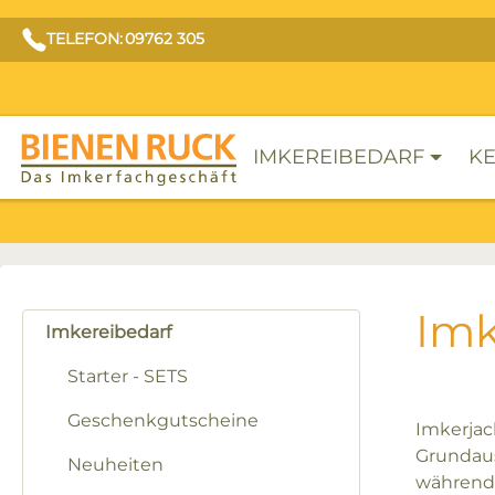
TELEFON: 09762 305
IMKEREIBEDARF
KE
Imk
Imkereibedarf
Starter - SETS
Geschenkgutscheine
Imkerjac
Grundaus
Neuheiten
während 