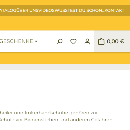
ATALOG
ÜBER UNS
VIDEOS
WUSSTEST DU SCHON...
KONTAKT
GESCHENKE
0,00 €
Warenko
chheiler und Imkerhandschuhe gehören zur
 Schutz vor Bienenstichen und anderen Gefahren