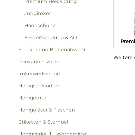
Premium Bekleidung
Jungimker
Handschuhe
Freizeitkleidung & ACC.
Prem
Smoker und Bienenabwehr
Weitere A
Königinnenzucht
Imkerwerkzeuge
Honigschleudern
Honigernte
Honiggläser & Flaschen
Etiketten & Stempel
Honigverkauf + Werbemittel