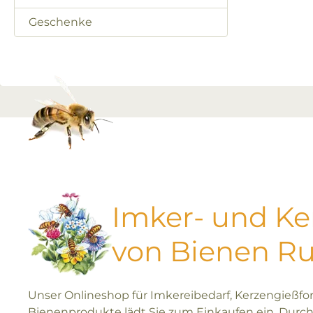
Geschenke
Imker- und K
von Bienen R
Unser Onlineshop für Imkereibedarf, Kerzengießf
Bienenprodukte lädt Sie zum Einkaufen ein. Durch