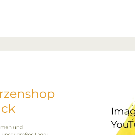
erzenshop
uck
ormen und
 unser großes Lager