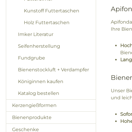
Apifon
Kunstoff Futtertaschen
Apifonda 
Holz Futtertaschen
Ihre Bie
Imker Literatur
Hoch
Seifenherstellung
Biene
Fundgrube
Lang
Bienenstockluft + Verdampfer
Bienen
Königinnen kaufen
Unser Bie
Katalog bestellen
und leich
Kerzengießformen
Sofor
Bienenprodukte
Hohe
Geschenke