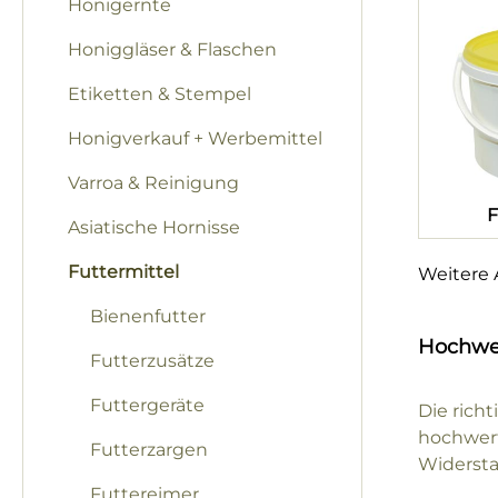
Honigernte
Honiggläser & Flaschen
Etiketten & Stempel
Honigverkauf + Werbemittel
Varroa & Reinigung
F
Asiatische Hornisse
Futtermittel
Weitere A
Bienenfutter
Hochwer
Futterzusätze
Futtergeräte
Die rich
hochwert
Futterzargen
Widersta
Futtereimer