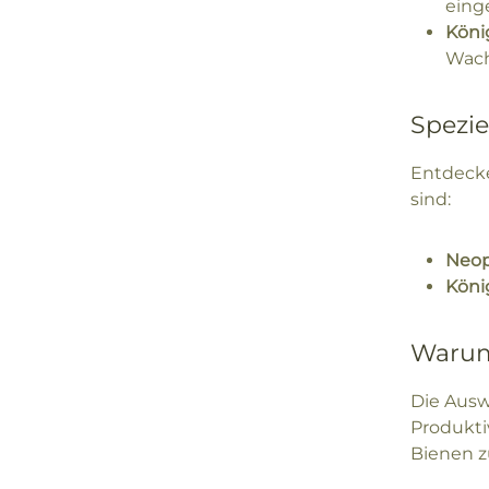
eing
Köni
Wach
Spezie
Entdecke
sind:
Neop
Köni
Warum 
Die Ausw
Produkti
Bienen z