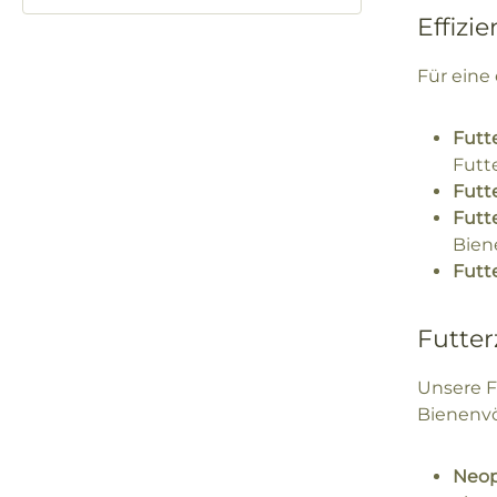
Effizi
Für eine
Futt
Futt
Futte
Futt
Bien
Futt
Futter
Unsere F
Bienenvö
Neop