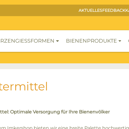
AKTUELLES
FEEDBACK
K
RZENGIESSFORMEN
BIENENPRODUKTE
termittel
ttel: Optimale Versorgung für Ihre Bienenvölker
em Imkershop bieten wir eine breite Palette hochwertige