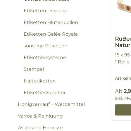
Etiketten Propolis
Etiketten Blütenpollen
Etiketten Gelée Royale
RuBee
Natur
sonstige Etiketten
15 x 9
Etikettiersysteme
1 Rolle
Stempel
Artike
Haftetiketten
Regulä
Ab
2,
Etikettierzubehör
inkl. M
Honigverkauf + Werbemittel
Varroa & Reinigung
Asiatische Hornisse