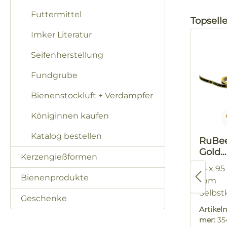
Futtermittel
Produktg
Topselle
Imker Literatur
Seifenherstellung
Fundgrube
Bienenstockluft + Verdampfer
Königinnen kaufen
Katalog bestellen
RuBe
Gold
Kerzengießformen
Gewä
15 x 95
ersch
Bienenprodukte
mm
Selbst
Geschenke
bend
1 Rolle
Artike
100 St
mer:
35