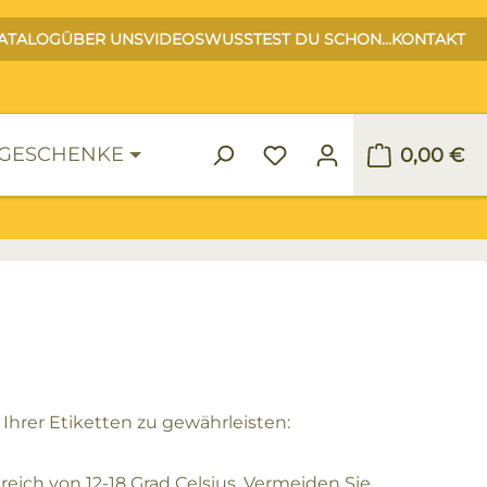
ATALOG
ÜBER UNS
VIDEOS
WUSSTEST DU SCHON...
KONTAKT
GESCHENKE
0,00 €
Warenko
Ihrer Etiketten zu gewährleisten:
eich von 12-18 Grad Celsius. Vermeiden Sie