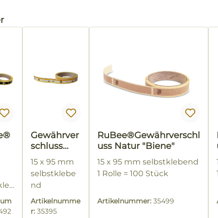
alerie überspringen
r
e®
Gewährver
RuBee®Gewährverschl
schluss
uss Natur "Biene"
hrv
Blüte
15 x 95 mm
15 x 95 mm selbstklebend
luss
selbstklebe
1 Rolle = 100 Stück
kle
nd
 =
1 Rolle = 100
lnum
Artikelnumme
Artikelnummer:
35499
ück
Stück
492
r:
35395