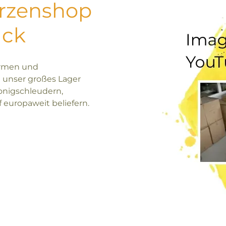
erzenshop
uck
ormen und
 unser großes Lager
onigschleudern,
europaweit beliefern.