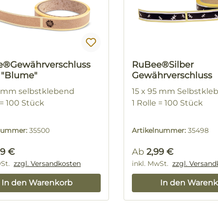
®Gewährverschluss
RuBee®Silber
 "Blume"
Gewährverschluss
5 mm selbstklebend
15 x 95 mm Selbstkle
 = 100 Stück
1 Rolle = 100 Stück
lnummer:
35500
Artikelnummer:
35498
rer Preis:
Regulärer Preis:
99 €
Ab
2,99 €
wSt.
zzgl. Versandkosten
inkl. MwSt.
zzgl. Versan
In den Warenkorb
In den Warenk