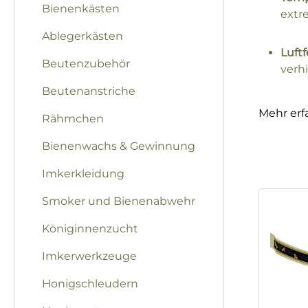
Bienenkästen
extr
Ablegerkästen
Luftf
Beutenzubehör
verh
Beutenanstriche
Mehr erf
Rähmchen
Bienenwachs & Gewinnung
Imkerkleidung
Smoker und Bienenabwehr
Königinnenzucht
Imkerwerkzeuge
Honigschleudern