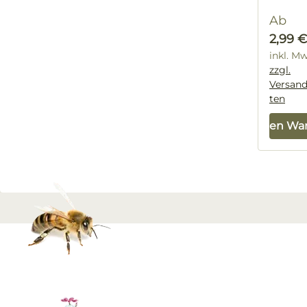
Regulä
Ab
2,99 €
inkl. M
zzgl.
Versan
ten
In den Wa