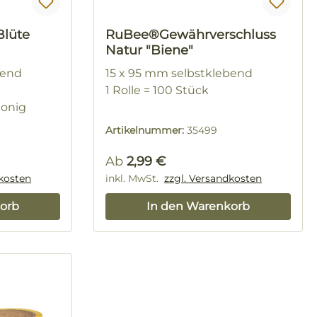
Blüte
RuBee®Gewährverschluss
Natur "Biene"
bend
15 x 95 mm selbstklebend
1 Rolle = 100 Stück
onig
Artikelnummer:
35499
Regulärer Preis:
Ab
2,99 €
dkosten
inkl. MwSt.
zzgl. Versandkosten
orb
In den Warenkorb