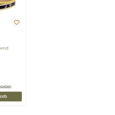
bend
dkosten
orb