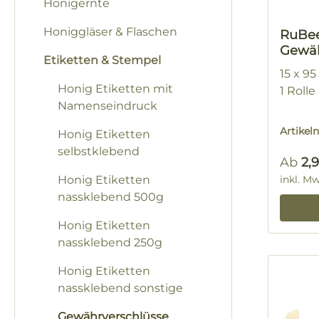
Honigernte
Honiggläser & Flaschen
RuBe
Gewäh
Etiketten & Stempel
15 x 9
Honig Etiketten mit
1 Rolle
Namenseindruck
Artike
Honig Etiketten
selbstklebend
Regulä
Ab
2,
Honig Etiketten
inkl. M
nassklebend 500g
Honig Etiketten
nassklebend 250g
Honig Etiketten
nassklebend sonstige
Gewährverschlüsse