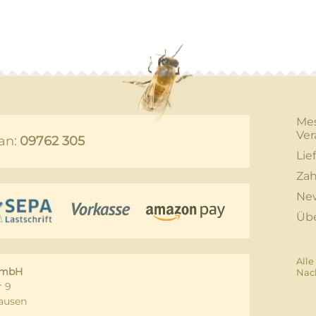
Me
Ver
an:
09762 305
Lie
Zah
New
Üb
Alle
GmbH
Nac
 9
ausen