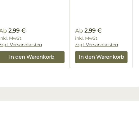
Regulärer Preis:
Regulärer Preis:
Ab
2,99 €
Ab
2,99 €
inkl. MwSt.
inkl. MwSt.
zzgl. Versandkosten
zzgl. Versandkosten
In den Warenkorb
In den Warenkorb