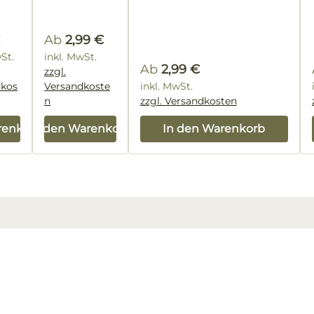
passend
rer Preis:
zum
Blütenhonig
Regulärer Preis:
Ab
2,99 €
Etikett
wSt.
inkl. MwSt.
Regulärer Preis:
Ab
2,99 €
zzgl.
dkos
Versandkoste
inkl. MwSt.
n
zzgl. Versandkosten
renkorb
In den Warenkorb
In den Warenkorb