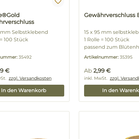
e®Gold
Gewährverschluss 
rverschluss
5 mm Selbstklebend
15 x 95 mm selbstkle
 = 100 Stück
1 Rolle = 100 Stück
passend zum Blütenh
Etikett
lnummer:
35492
Artikelnummer:
35395
rer Preis:
Regulärer Preis:
99 €
Ab
2,99 €
wSt.
zzgl. Versandkosten
inkl. MwSt.
zzgl. Versan
In den Warenkorb
In den Warenk