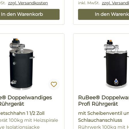
wSt.
zzgl. Versandkosten
inkl. MwSt.
zzgl. Versan
In den Warenkorb
In den Warenk
e® Doppelwandiges
RuBee® Doppelwa
 Rührgerät
Profi Rührgerät
etschhahn 1 1/2 Zoll
mit Scheibenventil u
rät 100kg mit Heizspirale
Schlauchanschluss
ve Isolationsjacke
Rührwerk 100kg mit H