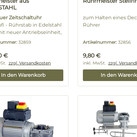
eister aus
Rührmeister Stellri
STAHL
uer Zeitschaltuhr
zum Halten eines De
fi - Rührstab in Edelstahl
Rührer
mit neuer Antriebseinheit,
uereinsatz geeignet.
lnummer:
32859
Artikelnummer:
32856
rer Preis:
Regulärer Preis:
0 €
9,80 €
wSt.
zzgl. Versandkosten
inkl. MwSt.
zzgl. Versan
In den Warenkorb
In den Warenk