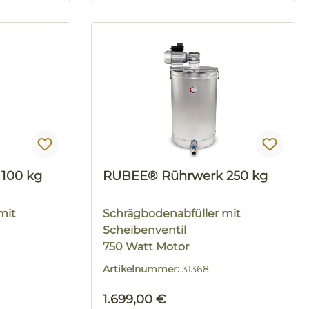
100 kg
RUBEE® Rührwerk 250 kg
mit
Schrägbodenabfüller mit
Scheibenventil
750 Watt Motor
Artikelnummer:
31368
Regulärer Preis:
1.699,00 €