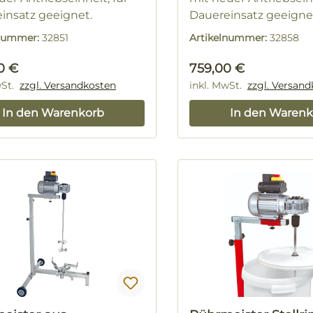
insatz geeignet.
Dauereinsatz geeigne
Rührstab
Ohne Rührstab
lnummer:
32851
Artikelnummer:
32858
rer Preis:
Regulärer Preis:
0 €
759,00 €
wSt.
zzgl. Versandkosten
inkl. MwSt.
zzgl. Versan
In den Warenkorb
In den Warenk