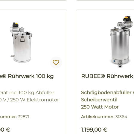
® Rührwerk 100 kg
RUBEE® Rührwerk 
rät incl.100 kg Abfüller
Schrägbodenabfüller 
0 V / 250 W Elektromotor
Scheibenventil
250 Watt Motor
lnummer:
32871
Artikelnummer:
31364
rer Preis:
Regulärer Preis:
00 €
1.199,00 €