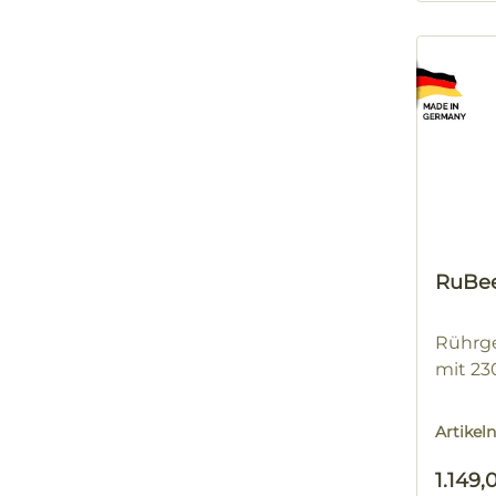
RuBee
Rührge
mit 23
Artike
Regulä
1.149,