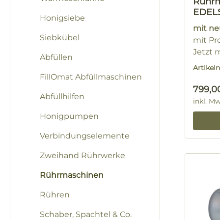
Rührm
EDEL
Honigsiebe
mit ne
Siebkübel
mit Pro
Jetzt 
Abfüllen
für Da
Artike
FillOmat Abfüllmaschinen
Regulä
799,0
Abfüllhilfen
inkl. M
Honigpumpen
Verbindungselemente
Zweihand Rührwerke
Rührmaschinen
Rühren
Schaber, Spachtel & Co.