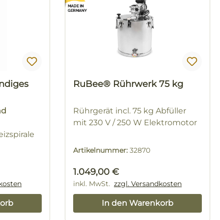
ndiges
RuBee® Rührwerk 75 kg
nd
Rührgerät incl. 75 kg Abfüller
mit 230 V / 250 W Elektromotor
izspirale
Artikelnummer:
32870
Regulärer Preis:
1.049,00 €
dkosten
inkl. MwSt.
zzgl. Versandkosten
orb
In den Warenkorb