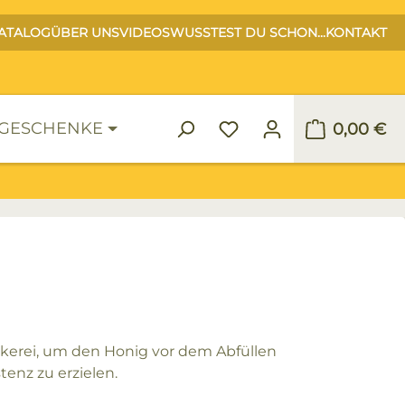
ATALOG
ÜBER UNS
VIDEOS
WUSSTEST DU SCHON...
KONTAKT
GESCHENKE
0,00 €
Warenko
kerei, um den Honig vor dem Abfüllen
tenz zu erzielen.