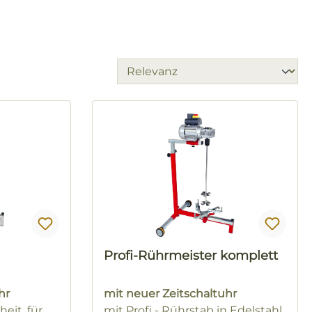
Profi-Rührmeister komplett
hr
mit neuer Zeitschaltuhr
eit, für
mit Profi - Rührstab in Edelstahl