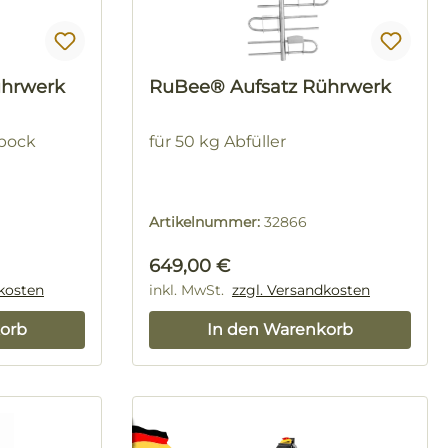
ührwerk
RuBee® Aufsatz Rührwerk
bbock
für 50 kg Abfüller
Artikelnummer:
32866
Regulärer Preis:
649,00 €
dkosten
inkl. MwSt.
zzgl. Versandkosten
orb
In den Warenkorb