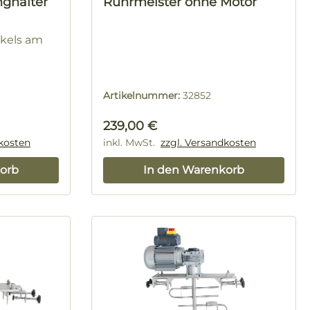
nghalter
Rührmeister ohne Motor
ckels am
Artikelnummer:
32852
Regulärer Preis:
239,00 €
dkosten
inkl. MwSt.
zzgl. Versandkosten
orb
In den Warenkorb