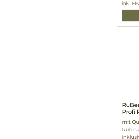
inkl. M
RuBe
Profi
mit Qu
Rührge
inklusi