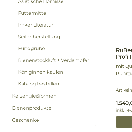
Asiatische Hornisse
Futtermittel
Imker Literatur
Seifenherstellung
Fundgrube
RuBe
Profi
Bienenstockluft + Verdampfer
mit Qu
Königinnen kaufen
Rührge
Katalog bestellen
Artike
Kerzengießformen
Regulä
1.549,
Bienenprodukte
inkl. M
Geschenke