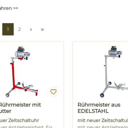
ahren >>
Seite
Seite
1
2
-Rührmeister mit
Rührmeister aus
utter
EDELSTAHL
uer Zeitschaltuhr
mit neuer Zeitschaltu
uer Antriebseinheit, für
mit neuer Antriebseinh