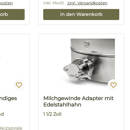
dkosten
inkl. MwSt.
zzgl. Versandkosten
orb
In den Warenkorb
ndiges
Milchgewinde Adapter mit
Edelstahlhahn
nd
1 1/2 Zoll
eizspirale