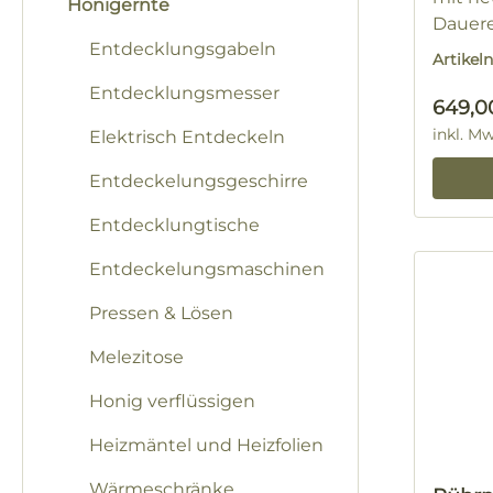
Honigernte
Dauere
Entdecklungsgabeln
Ohne 
Artike
Entdecklungsmesser
Regulä
649,0
inkl. M
Elektrisch Entdeckeln
Entdeckelungsgeschirre
Entdecklungtische
Entdeckelungsmaschinen
Pressen & Lösen
Melezitose
Honig verflüssigen
Heizmäntel und Heizfolien
Wärmeschränke