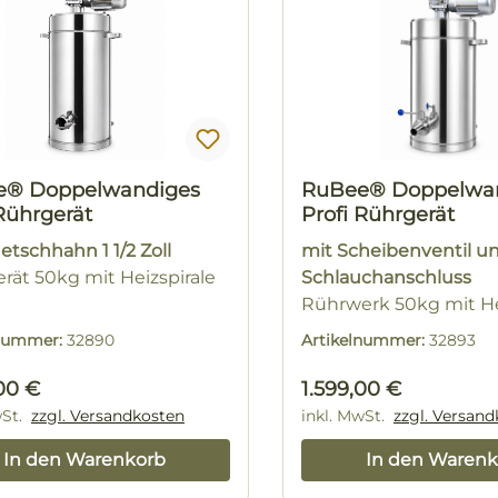
e® Doppelwandiges
RuBee® Doppelwa
 Rührgerät
Profi Rührgerät
etschhahn 1 1/2 Zoll
mit Scheibenventil u
rät 50kg mit Heizspirale
Schlauchanschluss
Rührwerk 50kg mit He
lnummer:
32890
Artikelnummer:
32893
rer Preis:
Regulärer Preis:
00 €
1.599,00 €
wSt.
zzgl. Versandkosten
inkl. MwSt.
zzgl. Versan
In den Warenkorb
In den Warenk