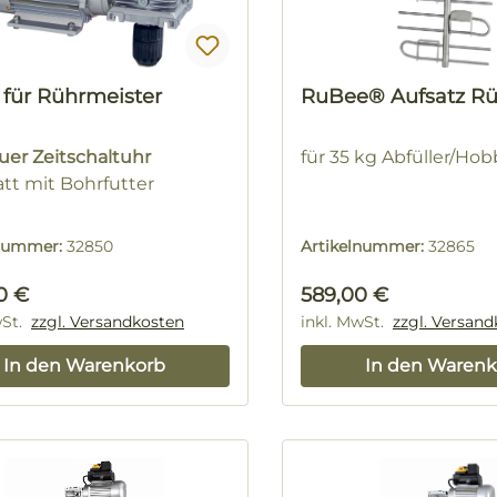
 für Rührmeister
RuBee® Aufsatz R
uer Zeitschaltuhr
für 35 kg Abfüller/Ho
tt mit Bohrfutter
lnummer:
32850
Artikelnummer:
32865
rer Preis:
Regulärer Preis:
0 €
589,00 €
wSt.
zzgl. Versandkosten
inkl. MwSt.
zzgl. Versan
In den Warenkorb
In den Warenk