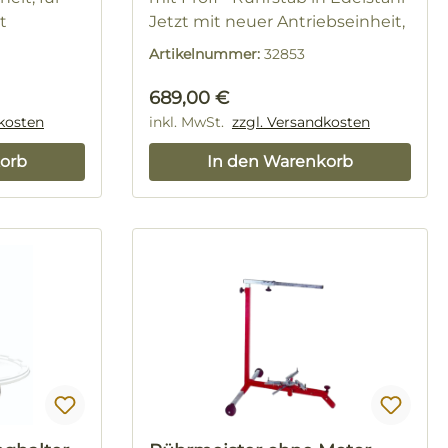
t
Jetzt mit neuer Antriebseinheit,
für Dauereinsatz geeignet.
Artikelnummer:
32853
Regulärer Preis:
689,00 €
dkosten
inkl. MwSt.
zzgl. Versandkosten
orb
In den Warenkorb