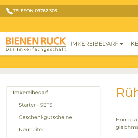
TELEFON: 09762 305
IMKEREIBEDARF
KE
Rü
Imkereibedarf
Starter - SETS
Geschenkgutscheine
Honig Rü
gleichmäß
Neuheiten