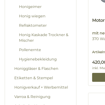
Honigeimer
Honig wiegen
Motor
Refraktometer
mit ne
Honig Kaskade Trockner &
370 Wa
Mischer
Pollenernte
Artike
Hygienebekleidung
Regulä
420,0
inkl. M
Honiggläser & Flaschen
Etiketten & Stempel
Honigverkauf + Werbemittel
Varroa & Reinigung