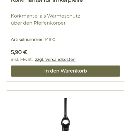
Korkmantel für Imkerpfeife
Korkmantel als Wärmeschutz
über den Pfeifenkörper
Artikelnummer:
14100
Regulärer Preis:
5,90 €
inkl. MwSt.
zzgl. Versandkosten
In den Warenkorb