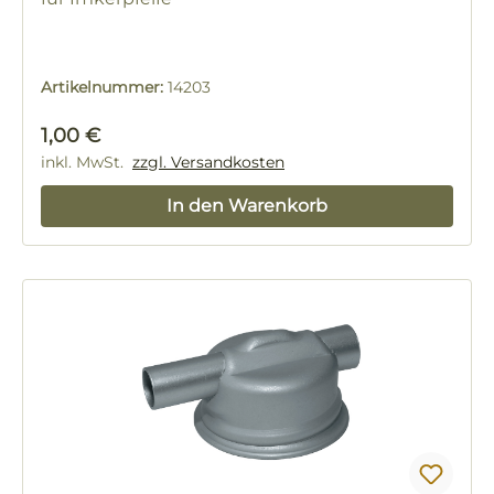
Artikelnummer:
14203
Regulärer Preis:
1,00 €
inkl. MwSt.
zzgl. Versandkosten
In den Warenkorb