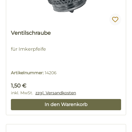
Ventilschraube
für Imkerpfeife
Artikelnummer:
14206
Regulärer Preis:
1,50 €
inkl. MwSt.
zzgl. Versandkosten
In den Warenkorb