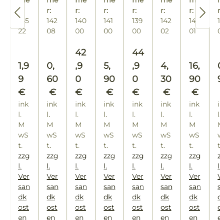
ze
fei
mi
me
me
me
me
me
me
me
+
Ra
ält
är
Pf
hb
mi
t
r:
r:
r:
fe
r:
r:
r:
t
r:
r
Im
uc
er
m
eif
läs
ni
Ku
145
142
140
141
139
142
142
M
ke
hb
7
es
en
er
u
ge
22
08
00
00
00
02
01
un
rpf
läs
c
ch
kö
m
lve
ds
eif
er
m
ut
rp
ca.
nti
Regulärer Preis:
Regulärer Preis:
42
44
tü
e
tie
z
er
15
l +
Regulärer Preis:
Regulärer Preis:
Regulärer Preis:
Regulärer Pre
Regulär
ck
1,9
0,
,9
5,
,9
4,
16,
f
c
In
9
60
0
90
0
30
90
m
ne
€
€
€
€
€
€
€
ho
nb
ink
ink
ink
ink
ink
ink
ink
ch
eh
l.
l.
l.
l.
l.
l.
l.
l
ält
M
M
M
M
M
M
M
er
wS
wS
wS
wS
wS
wS
wS
t.
t.
t.
t.
t.
t.
t.
zzg
zzg
zzg
zzg
zzg
zzg
zzg
l.
l.
l.
l.
l.
l.
l.
l
Ver
Ver
Ver
Ver
Ver
Ver
Ver
san
san
san
san
san
san
san
dk
dk
dk
dk
dk
dk
dk
ost
ost
ost
ost
ost
ost
ost
en
en
en
en
en
en
en