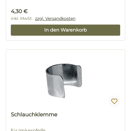
Regulärer Preis:
4,30 €
inkl. MwSt.
zzgl. Versandkosten
In den Warenkorb
Schlauchklemme
für Imkerpfeife