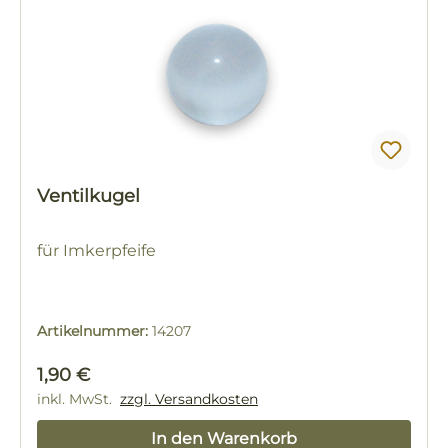
Ventilkugel
für Imkerpfeife
Artikelnummer:
14207
Regulärer Preis:
1,90 €
inkl. MwSt.
zzgl. Versandkosten
In den Warenkorb