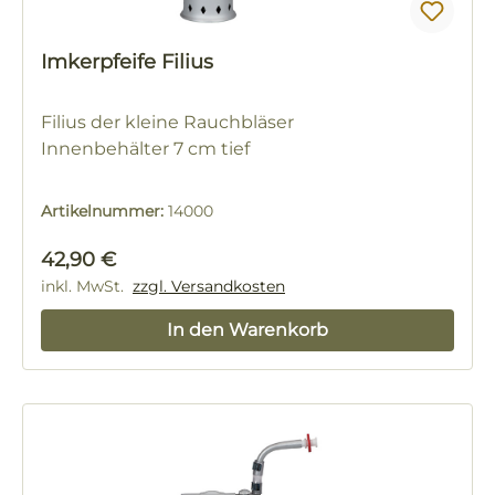
Imkerpfeife Filius
Filius der kleine Rauchbläser
Innenbehälter 7 cm tief
Artikelnummer:
14000
Regulärer Preis:
42,90 €
inkl. MwSt.
zzgl. Versandkosten
In den Warenkorb