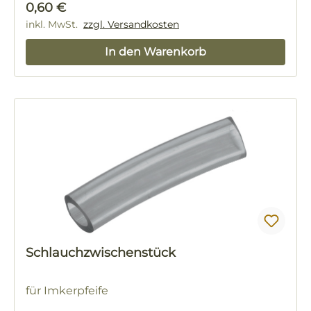
Regulärer Preis:
0,60 €
inkl. MwSt.
zzgl. Versandkosten
In den Warenkorb
Schlauchzwischenstück
für Imkerpfeife