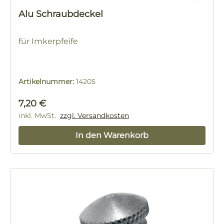
Alu Schraubdeckel
für Imkerpfeife
Artikelnummer:
14205
Regulärer Preis:
7,20 €
inkl. MwSt.
zzgl. Versandkosten
In den Warenkorb