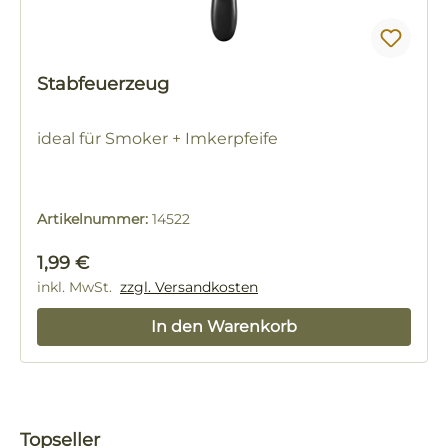
Stabfeuerzeug
ideal für Smoker + Imkerpfeife
Artikelnummer:
14522
Regulärer Preis:
1,99 €
inkl. MwSt.
zzgl. Versandkosten
In den Warenkorb
Produktgalerie überspringen
Topseller