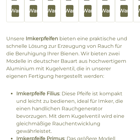
 den Warenkorb
In den Warenkorb
In den Warenkorb
In den Warenkorb
In den Warenkorb
In den Warenkorb
In den Warenk
In den 
Unsere
Imkerpfeifen
bieten eine praktische und
schnelle Lösung zur Erzeugung von Rauch für
die Beruhigung Ihrer Bienen. Wir bieten zwei
Modelle in deutscher Bauart aus hochwertigem
Aluminium mit Kugelventil, die in unserer
eigenen Fertigung hergestellt werden:
Imkerpfeife Filius
: Diese Pfeife ist kompakt
und leicht zu bedienen, ideal für Imker, die
einen handlichen Rauchgenerator
bevorzugen. Mit dem Kugelventil wird eine
gleichmäßige Rauchentwicklung
gewährleistet.
Imkerpfeife Primus
: Das größere Modell