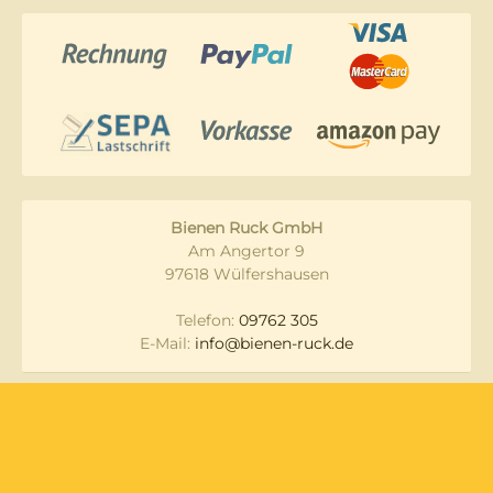
Bienen Ruck GmbH
Am Angertor 9
97618 Wülfershausen
Telefon:
09762 305
E-Mail:
info@bienen-ruck.de
Messen und
Datenschutz
Veranstaltungen
Lieferung & Versand
Widerruf
Zahlungsarten
AGB