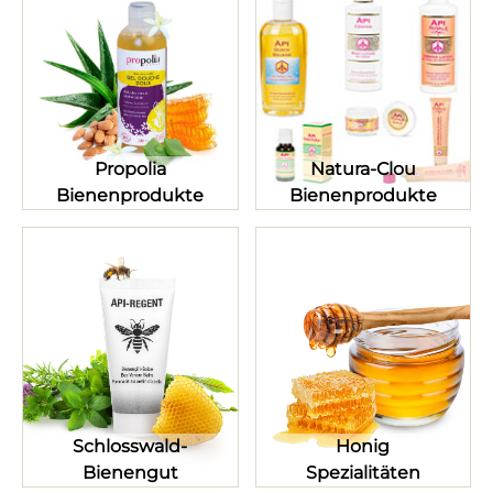
Propolia
Natura-Clou
Bienenprodukte
Bienenprodukte
Schlosswald-
Honig
Bienengut
Spezialitäten