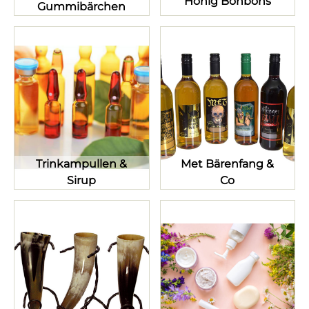
Honig Bonbons
Gummibärchen
Trinkampullen &
Met Bärenfang &
Sirup
Co