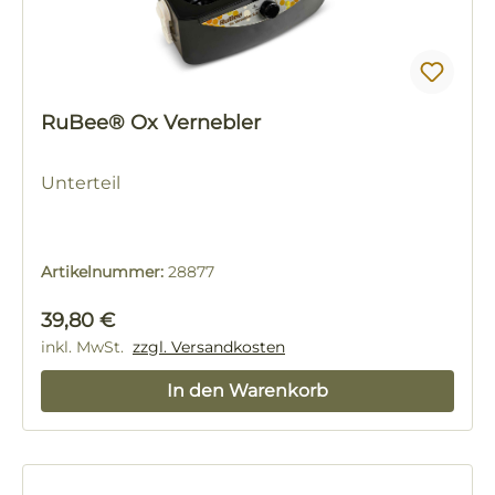
RuBee® Ox Vernebler
Unterteil
Artikelnummer:
28877
Regulärer Preis:
39,80 €
inkl. MwSt.
zzgl. Versandkosten
In den Warenkorb