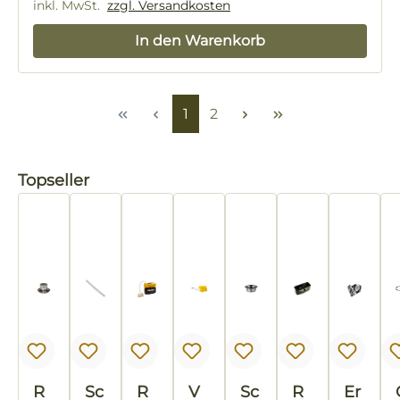
inkl. MwSt.
zzgl. Versandkosten
In den Warenkorb
Seite
Seite
1
2
Produktgalerie überspringen
Topseller
R
Sc
R
V
Sc
R
Er