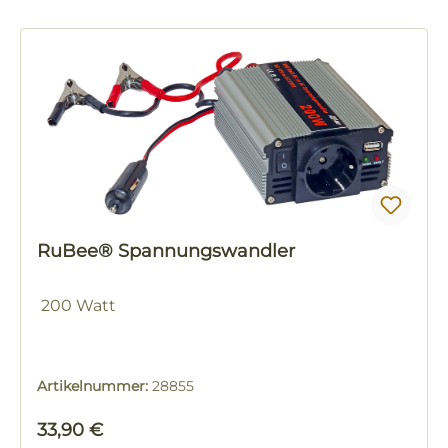
RuBee® Spannungswandler
200 Watt
Artikelnummer:
28855
Regulärer Preis:
33,90 €