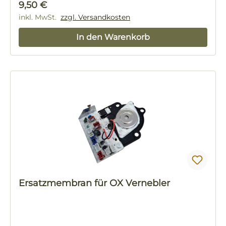
Regulärer Preis:
9,50 €
inkl. MwSt.
zzgl. Versandkosten
In den Warenkorb
Ersatzmembran für OX Vernebler