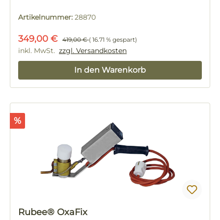
Artikelnummer:
28870
Verkaufspreis:
Regulärer Preis:
349,00 €
419,00 €
( 16.71 % gespart)
inkl. MwSt.
zzgl. Versandkosten
In den Warenkorb
Rabatt
%
Rubee® OxaFix