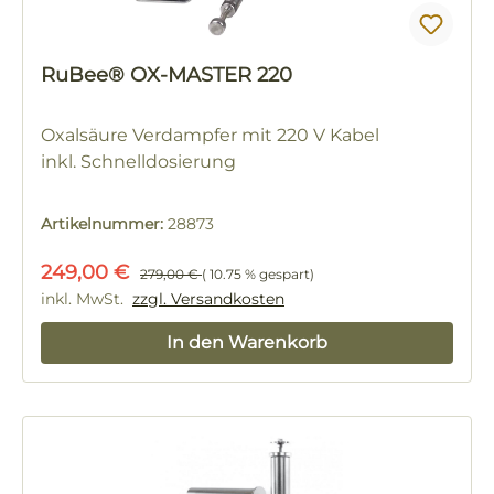
RuBee® OX-MASTER 220
Oxalsäure Verdampfer mit 220 V Kabel
inkl. Schnelldosierung
Artikelnummer:
28873
Verkaufspreis:
Regulärer Preis:
249,00 €
279,00 €
( 10.75 % gespart)
inkl. MwSt.
zzgl. Versandkosten
In den Warenkorb