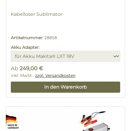
Kabelloser Sublimator
Artikelnummer:
28858
Akku Adapter:
Ab
249,00 €
Regulärer Preis:
inkl. MwSt.
zzgl. Versandkosten
In den Warenkorb