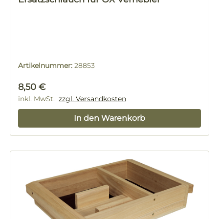
Artikelnummer:
28853
Regulärer Preis:
8,50 €
inkl. MwSt.
zzgl. Versandkosten
In den Warenkorb