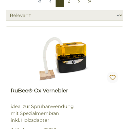
Seite
Seite
1
2
RuBee® Ox Vernebler
ideal zur Sprühanwendung
mit Spezialmembran
inkl. Holzadapter