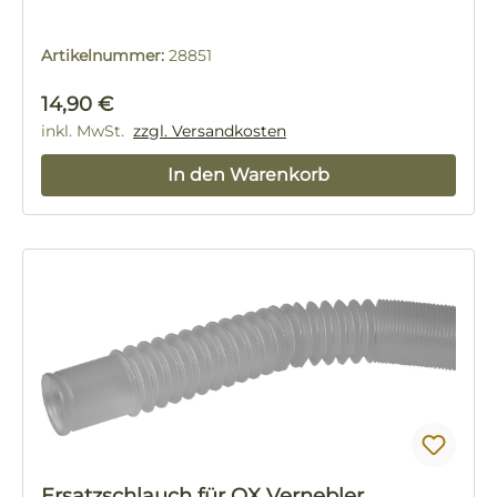
Artikelnummer:
28851
Regulärer Preis:
14,90 €
inkl. MwSt.
zzgl. Versandkosten
In den Warenkorb
Ersatzschlauch für OX Vernebler