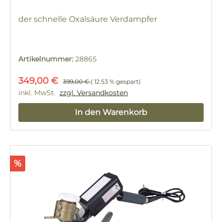
der schnelle Oxalsäure Verdampfer
Artikelnummer:
28865
Verkaufspreis:
Regulärer Preis:
349,00 €
399,00 €
( 12.53 % gespart)
inkl. MwSt.
zzgl. Versandkosten
In den Warenkorb
Rabatt
%