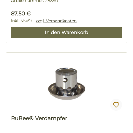
Artikelnummer:
28850
Regulärer Preis:
87,50 €
inkl. MwSt.
zzgl. Versandkosten
In den Warenkorb
RuBee® Verdampfer