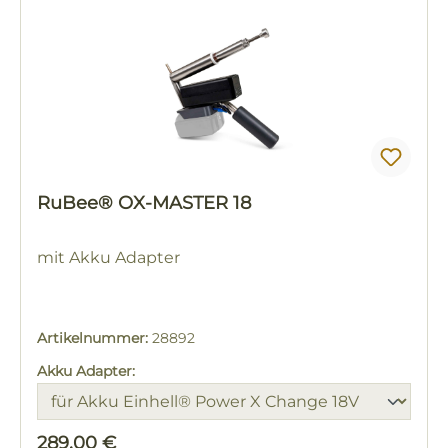
RuBee® OX-MASTER 18
mit Akku Adapter
Artikelnummer:
28892
Akku Adapter:
Regulärer Preis:
289,00 €