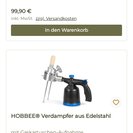
Regulärer Preis:
99,90 €
inkl. MwSt.
zzgl. Versandkosten
In den Warenkorb
HOBBEE® Verdampfer aus Edelstahl
mit Gaskartuschen-Aufnahme