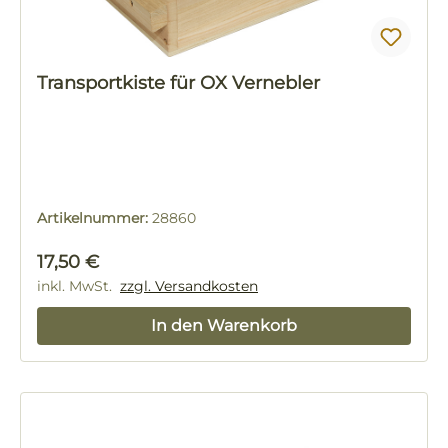
Transportkiste für OX Vernebler
Artikelnummer:
28860
Regulärer Preis:
17,50 €
inkl. MwSt.
zzgl. Versandkosten
In den Warenkorb