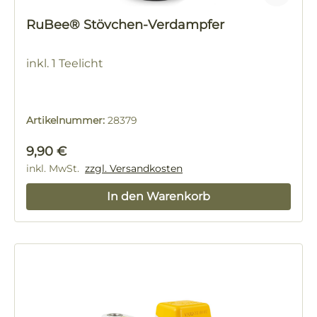
RuBee® Stövchen-Verdampfer
inkl. 1 Teelicht
Artikelnummer:
28379
Regulärer Preis:
9,90 €
inkl. MwSt.
zzgl. Versandkosten
In den Warenkorb