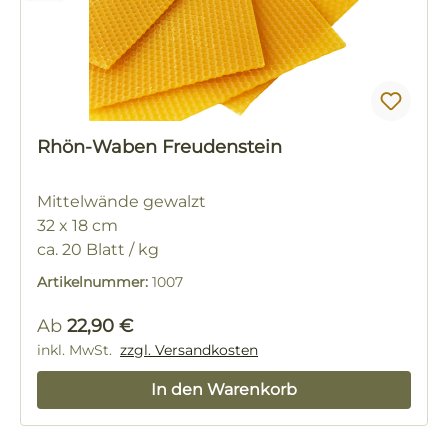
Rhön-Waben Freudenstein
Mittelwände gewalzt
32 x 18 cm
ca. 20 Blatt / kg
Artikelnummer:
1007
Regulärer Preis:
Ab
22,90 €
inkl. MwSt.
zzgl. Versandkosten
In den Warenkorb