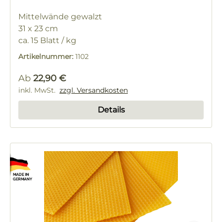
Mittelwände gewalzt
31 x 23 cm
ca. 15 Blatt / kg
Artikelnummer:
1102
Regulärer Preis:
Ab
22,90 €
inkl. MwSt.
zzgl. Versandkosten
Details