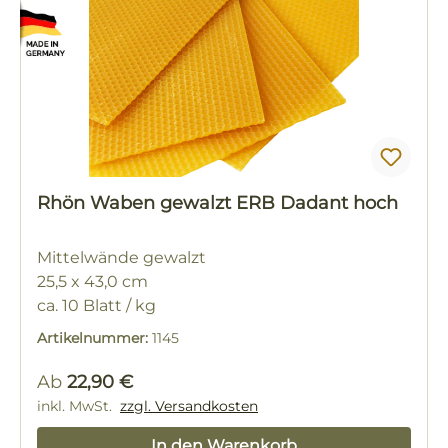
Rhön Waben gewalzt ERB Dadant hoch
Mittelwände gewalzt
25,5 x 43,0 cm
ca. 10 Blatt / kg
Artikelnummer:
1145
Regulärer Preis:
Ab
22,90 €
inkl. MwSt.
zzgl. Versandkosten
In den Warenkorb