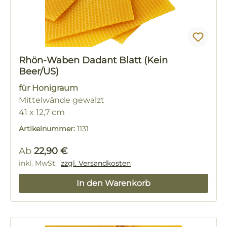
Rhön-Waben Dadant Blatt (Kein
Beer/US)
für Honigraum
Mittelwände gewalzt
41 x 12,7 cm
ca. 18 Blatt / kg
Artikelnummer:
1131
Regulärer Preis:
Ab
22,90 €
inkl. MwSt.
zzgl. Versandkosten
In den Warenkorb