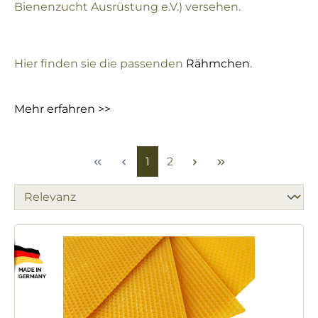
Bienenzucht Ausrüstung e.V.) versehen.
Hier finden sie die passenden
Rähmchen
.
Mehr erfahren >>
Seite
Seite
1
2