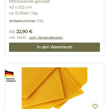
Mittelwände gewalzt
42 x 13,5 cm
ca. 15 Blatt / kg
Artikelnummer:
1133
Regulärer Preis:
Ab
22,90 €
inkl. MwSt.
zzgl. Versandkosten
In den Warenkorb