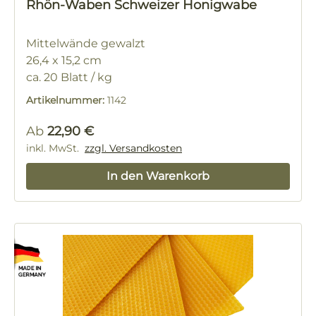
Rhön-Waben Schweizer Honigwabe
Mittelwände gewalzt
26,4 x 15,2 cm
ca. 20 Blatt / kg
Artikelnummer:
1142
Regulärer Preis:
Ab
22,90 €
inkl. MwSt.
zzgl. Versandkosten
In den Warenkorb