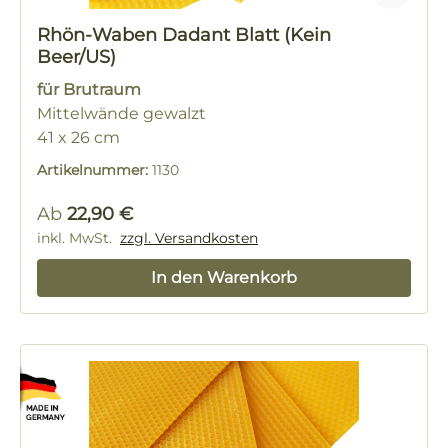
Rhön-Waben Dadant Blatt (Kein
Beer/US)
für Brutraum
Mittelwände gewalzt
41 x 26 cm
ca. 9 Blatt / kg
Artikelnummer:
1130
Regulärer Preis:
Ab
22,90 €
inkl. MwSt.
zzgl. Versandkosten
In den Warenkorb