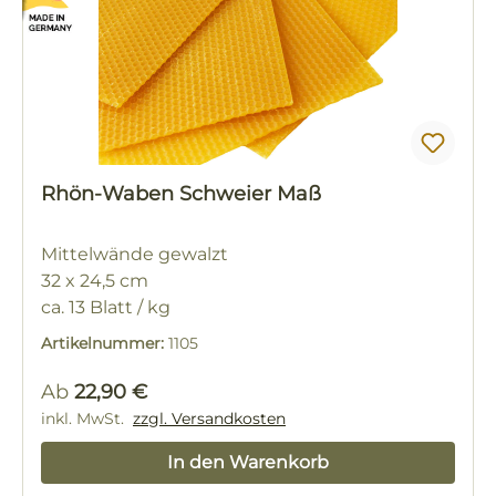
Rhön-Waben Schweier Maß
Mittelwände gewalzt
32 x 24,5 cm
ca. 13 Blatt / kg
Artikelnummer:
1105
Regulärer Preis:
Ab
22,90 €
inkl. MwSt.
zzgl. Versandkosten
In den Warenkorb