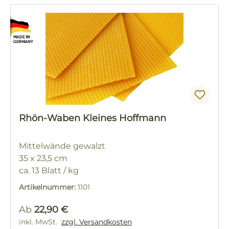
Rhön-Waben Kleines Hoffmann
Mittelwände gewalzt
35 x 23,5 cm
ca. 13 Blatt / kg
Artikelnummer:
1101
Regulärer Preis:
Ab
22,90 €
inkl. MwSt.
zzgl. Versandkosten