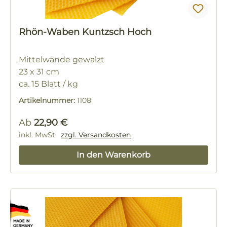
Rhön-Waben Kuntzsch Hoch
Mittelwände gewalzt
23 x 31 cm
ca. 15 Blatt / kg
Artikelnummer:
1108
Regulärer Preis:
Ab
22,90 €
inkl. MwSt.
zzgl. Versandkosten
In den Warenkorb