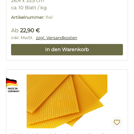
26,4 x 33,5 cm
ca. 10 Blatt / kg
Artikelnummer:
1141
Regulärer Preis:
Ab
22,90 €
inkl. MwSt.
zzgl. Versandkosten
In den Warenkorb