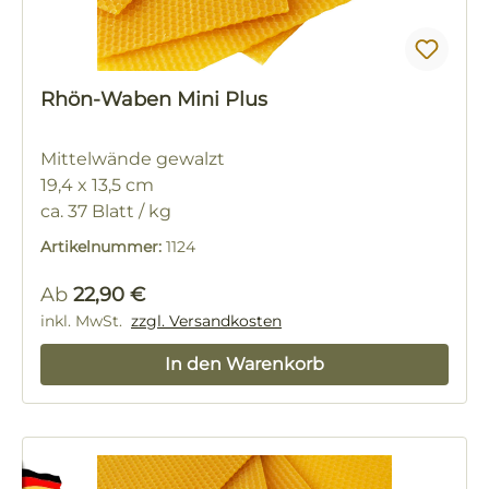
Rhön-Waben Mini Plus
Mittelwände gewalzt
19,4 x 13,5 cm
ca. 37 Blatt / kg
Artikelnummer:
1124
Regulärer Preis:
Ab
22,90 €
inkl. MwSt.
zzgl. Versandkosten
In den Warenkorb