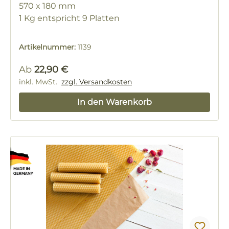
570 x 180 mm
1 Kg entspricht 9 Platten
Artikelnummer:
1139
Regulärer Preis:
Ab
22,90 €
inkl. MwSt.
zzgl. Versandkosten
In den Warenkorb