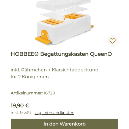
HOBBEE® Begattungskasten QueenO
inkl. Rähmchen + Klarsichtabdeckung
für 2 Königinnen
Artikelnummer:
16720
Regulärer Preis:
19,90 €
inkl. MwSt.
zzgl. Versandkosten
In den Warenkorb