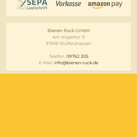
Bienen Ruck GmbH
Am Angertor 9
97618 Wülfershausen
Telefon:
09762 305
E-Mail:
info@bienen-ruck.de
Messen und
Datenschutz
Veranstaltungen
Lieferung & Versand
Widerruf
Zahlungsarten
AGB
Newsletter
Impressum
Über Uns
Kontakt