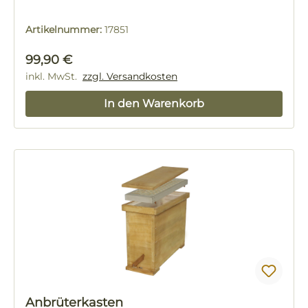
Artikelnummer:
17851
Regulärer Preis:
99,90 €
inkl. MwSt.
zzgl. Versandkosten
In den Warenkorb
Anbrüterkasten