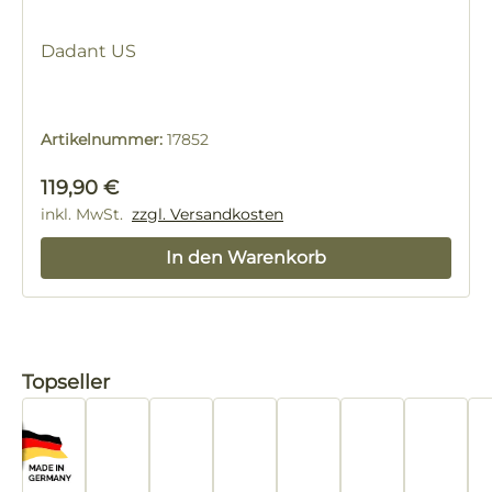
Dadant US
Artikelnummer:
17852
Regulärer Preis:
119,90 €
inkl. MwSt.
zzgl. Versandkosten
In den Warenkorb
Produktgalerie überspringen
Topseller