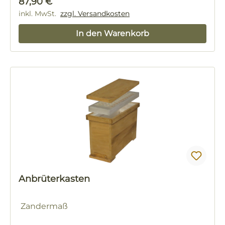
Regulärer Preis:
87,90 €
inkl. MwSt.
zzgl. Versandkosten
In den Warenkorb
Anbrüterkasten
Zandermaß