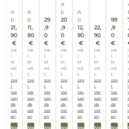
ta
Regulärer Preis:
A
at
"R
he
"H
bd
Regulärer Preis:
te
Regulärer Preis:
he
n
Regulärer Preis:
ol
A
A
b
A
ec
rh
int
st
Regulärer Preis:
Regulär
b
b
29
20
b
99
ku
or
al"
ei
Regulärer Pre
21,
11,
,9
,9
12,
22,
,9
ng
n"
n"
90
90
0
0
90
90
0
€
€
€
€
€
€
€
ink
ink
ink
ink
ink
ink
ink
l.
l.
l.
l.
l.
l.
l.
l
M
M
M
M
M
M
M
wS
wS
wS
wS
wS
wS
wS
t.
t.
t.
t.
t.
t.
t.
zzg
zzg
zzg
zzg
zzg
zzg
zzg
l.
l.
l.
l.
l.
l.
l.
l
Ver
Ver
Ver
Ver
Ver
Ver
Ver
san
san
san
san
san
san
san
dk
dk
dk
dk
dk
dk
dk
ost
ost
ost
ost
ost
ost
ost
en
en
en
en
en
en
en
 den Warenkorb
In den Warenkorb
In den Warenkorb
In den Warenkorb
In den Warenkorb
In den Warenkorb
In den Warenk
In den 