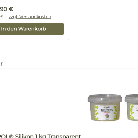
rer Preis:
,90 €
wSt.
zzgl. Versandkosten
In den Warenkorb
alerie überspringen
r
OL® Silikon 1 kg Transparent