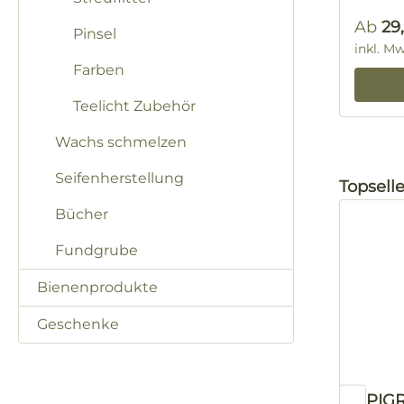
Regulä
Ab
29
Pinsel
inkl. M
Farben
Teelicht Zubehör
Wachs schmelzen
Seifenherstellung
Produktg
Topselle
Bücher
Fundgrube
Bienenprodukte
Geschenke
APIGR