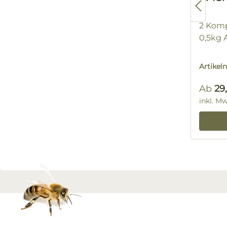
2 Kom
0,5kg 
Artike
Regulä
Ab
29
inkl. M