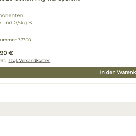
ponenten
A und 0,5kg B
lnummer:
37300
rer Preis:
,90 €
wSt.
zzgl. Versandkosten
In den Warenk