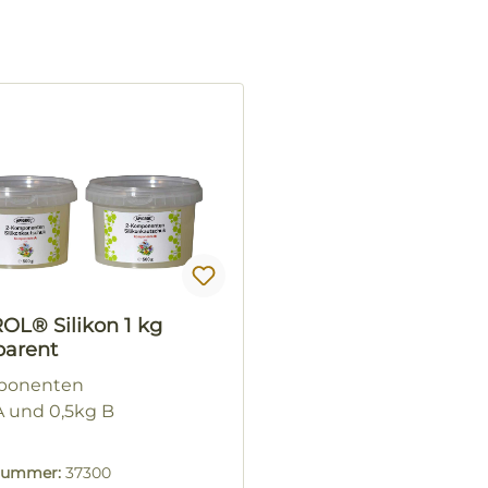
OL® Silikon 1 kg
parent
ponenten
A und 0,5kg B
lnummer:
37300