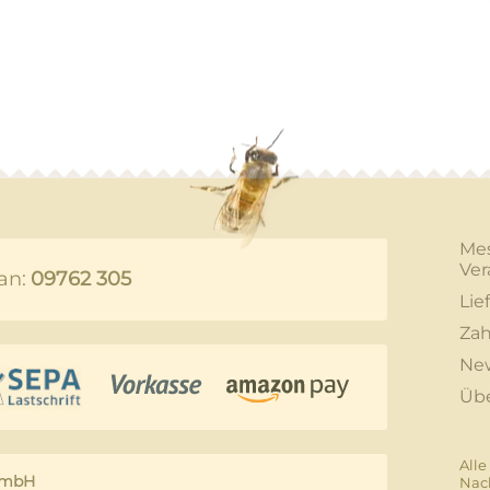
Me
Ver
an:
09762 305
Lie
Zah
New
Üb
Alle
GmbH
Nac