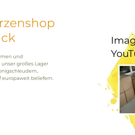
erzenshop
uck
ormen und
 unser großes Lager
onigschleudern,
europaweit beliefern.