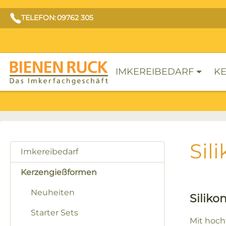
TELEFON: 09762 305
IMKEREIBEDARF
KE
Sil
Imkereibedarf
Kerzengießformen
Neuheiten
Siliko
Starter Sets
Mit hoc