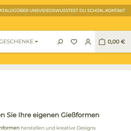
ATALOG
ÜBER UNS
VIDEOS
WUSSTEST DU SCHON...
KONTAKT
GESCHENKE
0,00 €
Warenko
ten Sie Ihre eigenen Gießformen
nformen
herstellen und kreative Designs