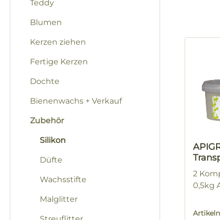
Teddy
Blumen
Kerzen ziehen
Fertige Kerzen
Dochte
Bienenwachs + Verkauf
Zubehör
Silikon
APIGR
Trans
Düfte
2 Kom
Wachsstifte
0,5kg 
Malglitter
Artike
Streuflitter