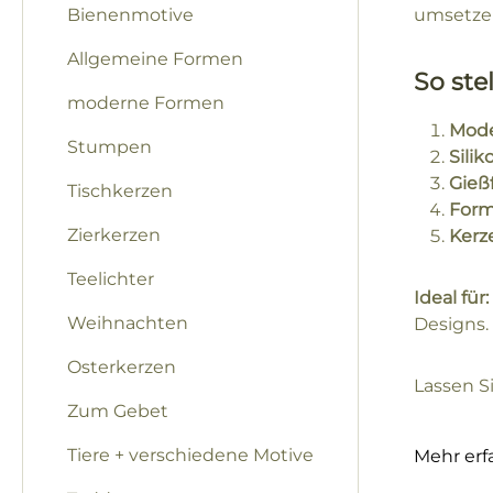
Bienenmotive
umsetzen
Allgemeine Formen
So ste
moderne Formen
Mode
Stumpen
Sili
Gieß
Tischkerzen
For
Zierkerzen
Kerz
Teelichter
Ideal für:
Weihnachten
Designs.
Osterkerzen
Lassen Si
Zum Gebet
Tiere + verschiedene Motive
Mehr erf