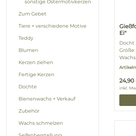
sonstige Ostermotivkerzen
Zum Gebet
Tiere + verschiedene Motive
Gießf
Ei"
Teddy
Docht N
Blumen
Größe: 
Wachsg
Kerzen ziehen
Artike
Fertige Kerzen
Regulä
24,90
Dochte
inkl. M
Bienenwachs + Verkauf
Zubehör
Wachs schmelzen
Seifenherstellung