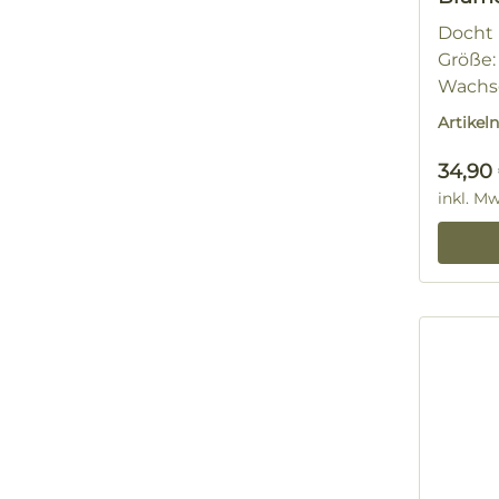
Docht N
Größe: 
Wachsg
Artike
Regulä
34,90
inkl. M