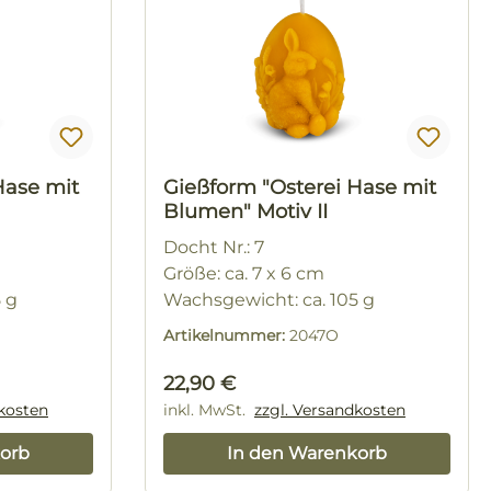
Hase mit
Gießform "Osterei Hase mit
Blumen" Motiv II
Docht Nr.: 7
Größe: ca. 7 x 6 cm
5 g
Wachsgewicht: ca. 105 g
Artikelnummer:
2047O
Regulärer Preis:
22,90 €
dkosten
inkl. MwSt.
zzgl. Versandkosten
orb
In den Warenkorb