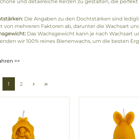
höne und detailreiche Kerzen zu gestalten, die perfekt
tstärken:
Die Angaben zu den Dochtstärken sind ledigl
t von mehreren Faktoren ab, darunter die Wachsart und
sgewicht:
Das Wachsgewicht kann je nach Wachsart un
enden wir 100% reines Bienenwachs, um die besten Erge
ahren >>
Seite
Seite
1
2