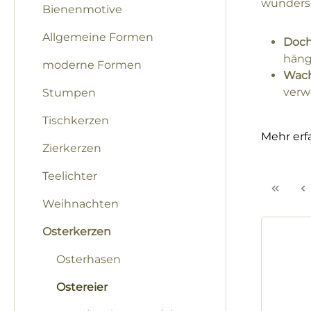
wundersc
Bienenmotive
Allgemeine Formen
Doch
häng
moderne Formen
Wach
verw
Stumpen
Tischkerzen
Mehr erf
Zierkerzen
Teelichter
Weihnachten
Osterkerzen
Osterhasen
Ostereier