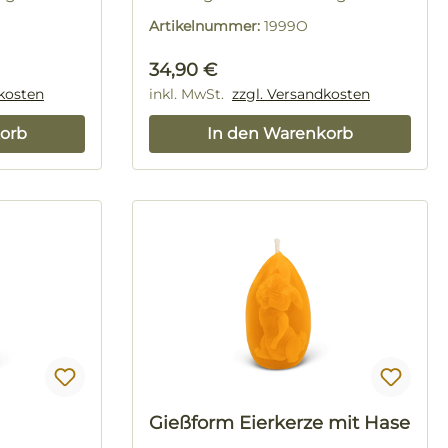
Artikelnummer:
1999O
Regulärer Preis:
34,90 €
dkosten
inkl. MwSt.
zzgl. Versandkosten
orb
In den Warenkorb
Gießform Eierkerze mit Hase