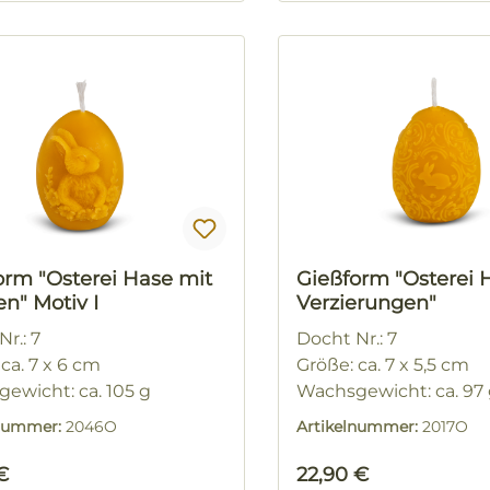
orm "Osterei Hase mit
Gießform "Osterei 
n" Motiv I
Verzierungen"
r.: 7
Docht Nr.: 7
ca. 7 x 6 cm
Größe: ca. 7 x 5,5 cm
ewicht: ca. 105 g
Wachsgewicht: ca. 97
lnummer:
2046O
Artikelnummer:
2017O
rer Preis:
Regulärer Preis:
€
22,90 €