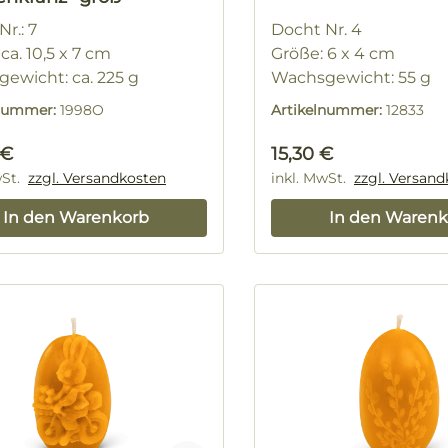
r.: 7
Docht Nr. 4
ca. 10,5 x 7 cm
Größe: 6 x 4 cm
ewicht: ca. 225 g
Wachsgewicht: 55 g
lnummer:
1998O
Artikelnummer:
12833
rer Preis:
Regulärer Preis:
 €
15,30 €
wSt.
zzgl. Versandkosten
inkl. MwSt.
zzgl. Versan
In den Warenkorb
In den Warenk