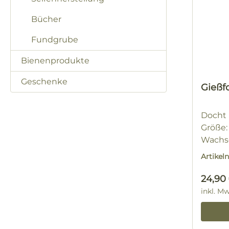
Bücher
Fundgrube
Bienenprodukte
Geschenke
Gießfo
Docht N
Größe: 
Wachsg
Artike
Regulä
24,90
inkl. M