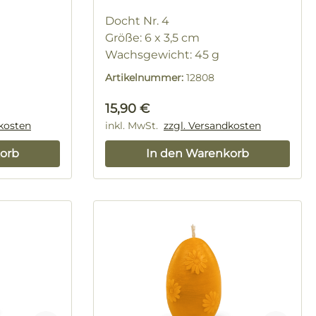
Docht Nr. 4
Größe: 6 x 3,5 cm
Wachsgewicht: 45 g
Artikelnummer:
12808
Regulärer Preis:
15,90 €
dkosten
inkl. MwSt.
zzgl. Versandkosten
orb
In den Warenkorb