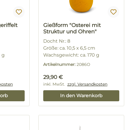
riffelt
Gießform "Osterei mit
Struktur und Ohren"
Docht Nr.: 8
Größe: ca. 10,5 x 6,5 cm
0 g
Wachsgewicht: ca. 170 g
Artikelnummer:
2086O
Regulärer Preis:
29,90 €
dkosten
inkl. MwSt.
zzgl. Versandkosten
orb
In den Warenkorb