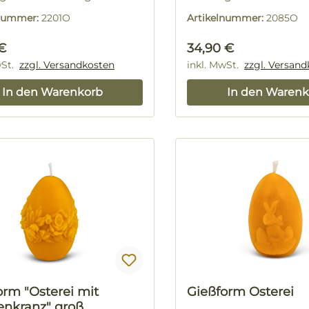
lnummer:
2201O
Artikelnummer:
2085O
rer Preis:
Regulärer Preis:
€
34,90 €
wSt.
zzgl. Versandkosten
inkl. MwSt.
zzgl. Versan
In den Warenkorb
In den Warenk
orm "Osterei mit
Gießform Osterei
nkranz" groß