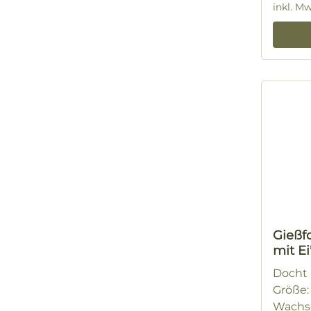
inkl. M
Gießf
mit Ei
Docht N
Größe: 
Wachsg