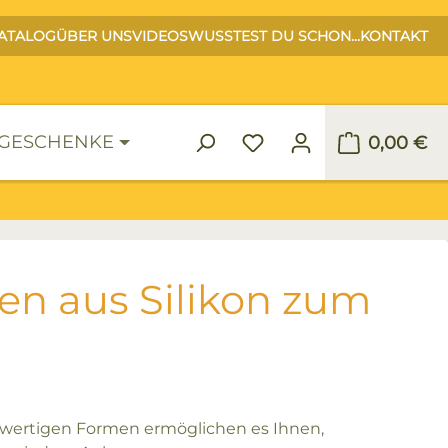
ATALOG
ÜBER UNS
VIDEOS
WUSSTEST DU SCHON...
KONTAKT
GESCHENKE
0,00 €
Warenko
en aus Silikon zum
hwertigen Formen ermöglichen es Ihnen,