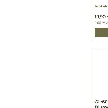
Artike
Regulä
19,90 
inkl. M
Gießf
Blume