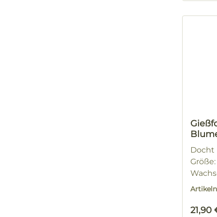
Gießf
Blume
Docht N
Größe: 
Wachsg
Artike
Regulä
21,90 