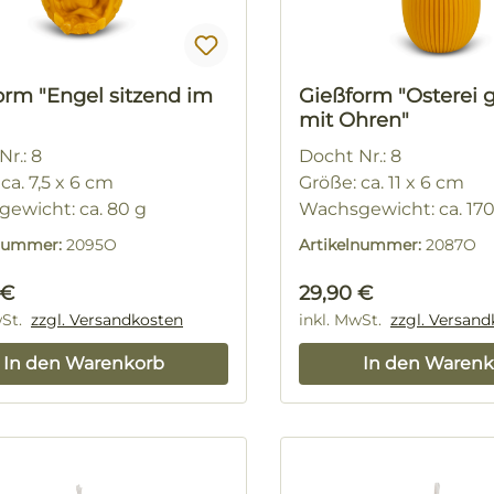
orm "Engel sitzend im
Gießform "Osterei ge
mit Ohren"
r.: 8
Docht Nr.: 8
ca. 7,5 x 6 cm
Größe: ca. 11 x 6 cm
ewicht: ca. 80 g
Wachsgewicht: ca. 17
lnummer:
2095O
Artikelnummer:
2087O
rer Preis:
Regulärer Preis:
 €
29,90 €
wSt.
zzgl. Versandkosten
inkl. MwSt.
zzgl. Versan
In den Warenkorb
In den Warenk