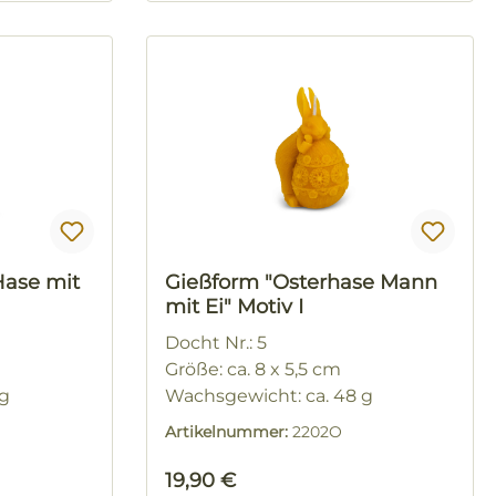
Hase mit
Gießform "Osterhase Mann
mit Ei" Motiv I
Docht Nr.: 5
Größe: ca. 8 x 5,5 cm
 g
Wachsgewicht: ca. 48 g
Artikelnummer:
2202O
Regulärer Preis:
19,90 €