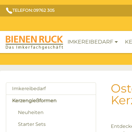
TELEFON: 09762 305
IMKEREIBEDARF
KE
Ost
Imkereibedarf
Ker
Kerzengießformen
Neuheiten
Starter Sets
Entdecke