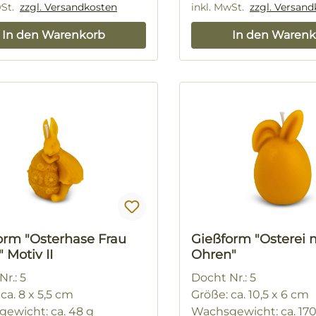
wSt.
zzgl. Versandkosten
inkl. MwSt.
zzgl. Versan
In den Warenkorb
In den Warenk
orm "Osterhase Frau
Gießform "Osterei 
" Motiv II
Ohren"
r.: 5
Docht Nr.: 5
ca. 8 x 5,5 cm
Größe: ca. 10,5 x 6 cm
ewicht: ca. 48 g
Wachsgewicht: ca. 17