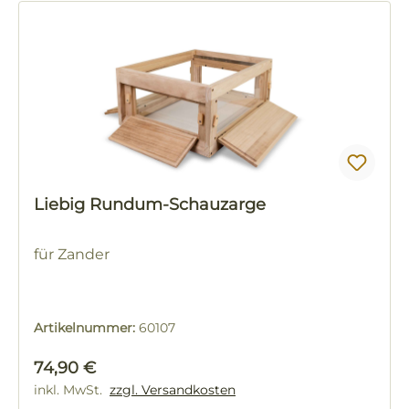
Liebig Rundum-Schauzarge
für Zander
Artikelnummer:
60107
Regulärer Preis:
74,90 €
inkl. MwSt.
zzgl. Versandkosten