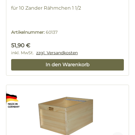
für 10 Zander Rähmchen 1 1/2
Artikelnummer:
60137
Regulärer Preis:
51,90 €
inkl. MwSt.
zzgl. Versandkosten
In den Warenkorb