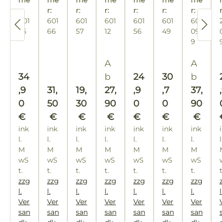
er
ile
er
ile
"B
me
me
me
me
me
me
me
ski
er
t
2/3
m
en
tm
kl.
ch
m
tm
kl.
r:
r:
r:
Pa
r:
m
r:
r:
ee
r:
r
ef
Rä
Ed
Rä
m
flu
on
Sc
en
Hö
on
Sc
601
601
601
601
601
601
60
ul
aß
Li
er
h
els
h
Hö
ch
ta
hi
Za
he
ta
hi
55
66
57
12
56
49
09
o
ve
m
ta
m
he
t
ge
en
nd
ge
en
9
w
"
ch
hls
ch
en
er
en
ni
en
chi
en
un
m
un
Regulärer Preis:
Regulär
A
A
a
en
d
aß
d
Regulärer Preis:
Regulärer Preis:
Regulärer Pre
34
b
24
30
b
en
Sc
Sc
Regulärer Preis:
Regulärer Preis:
,9
31,
19,
27,
,9
,7
37,
hr
hr
0
50
30
90
0
0
90
au
au
€
€
€
€
€
€
€
be
be
ink
ink
ink
ink
ink
ink
ink
n
n
l.
l.
l.
l.
l.
l.
l.
l
M
M
M
M
M
M
M
wS
wS
wS
wS
wS
wS
wS
t.
t.
t.
t.
t.
t.
t.
zzg
zzg
zzg
zzg
zzg
zzg
zzg
l.
l.
l.
l.
l.
l.
l.
l
Ver
Ver
Ver
Ver
Ver
Ver
Ver
san
san
san
san
san
san
san