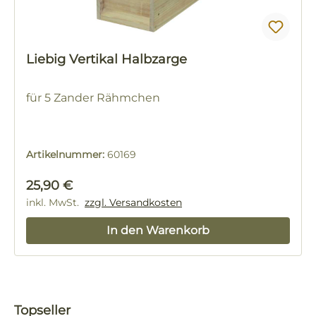
Liebig Vertikal Halbzarge
für 5 Zander Rähmchen
Artikelnummer:
60169
Regulärer Preis:
25,90 €
inkl. MwSt.
zzgl. Versandkosten
In den Warenkorb
Produktgalerie überspringen
Topseller