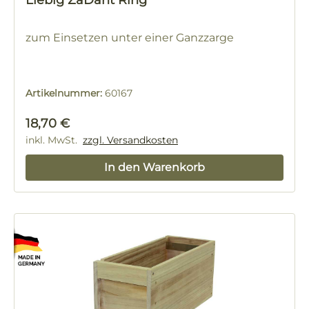
Liebig ZaDant Ring
zum Einsetzen unter einer Ganzzarge
Artikelnummer:
60167
Regulärer Preis:
18,70 €
inkl. MwSt.
zzgl. Versandkosten
In den Warenkorb