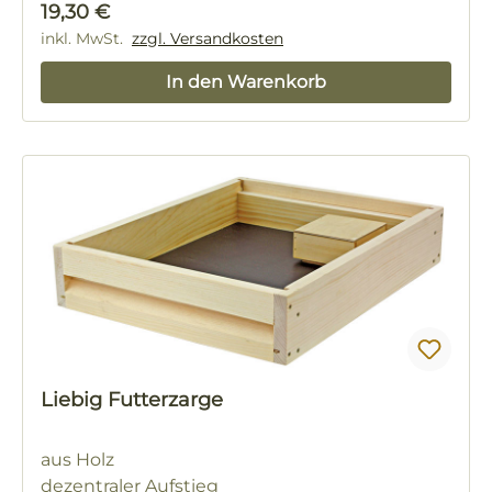
Regulärer Preis:
19,30 €
inkl. MwSt.
zzgl. Versandkosten
In den Warenkorb
Liebig Futterzarge
aus Holz
dezentraler Aufstieg