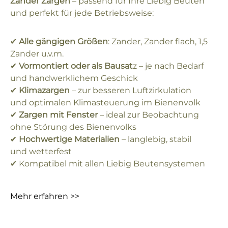
Zander Zargen
– passend für Ihre Liebig Beuten
und perfekt für jede Betriebsweise:
✔
Alle gängigen Größen
: Zander, Zander flach, 1,5
Zander u.v.m.
✔
Vormontiert oder als Bausat
z – je nach Bedarf
und handwerklichem Geschick
✔
Klimazargen
– zur besseren Luftzirkulation
und optimalen Klimasteuerung im Bienenvolk
✔
Zargen mit Fenster
– ideal zur Beobachtung
ohne Störung des Bienenvolks
✔
Hochwertige Materialien
– langlebig, stabil
und wetterfest
✔ Kompatibel mit allen Liebig Beutensystemen
Mehr erfahren >>