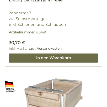
Liebig Ganzzarge in Teile
Zandermaß
zur Selbstmontage
inkl. Schienen und Schrauben
Artikelnummer:
60149
Regulärer Preis:
30,70 €
inkl. MwSt.
zzgl. Versandkosten
In den Warenkorb