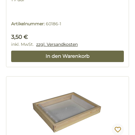
Artikelnummer:
60186-1
Regulärer Preis:
3,50 €
inkl. MwSt.
zzgl. Versandkosten
In den Warenkorb