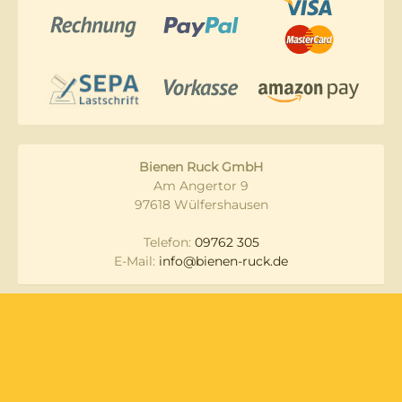
Bienen Ruck GmbH
Am Angertor 9
97618 Wülfershausen
Telefon:
09762 305
E-Mail:
info@bienen-ruck.de
Messen und
Datenschutz
Veranstaltungen
Lieferung & Versand
Widerruf
Zahlungsarten
AGB