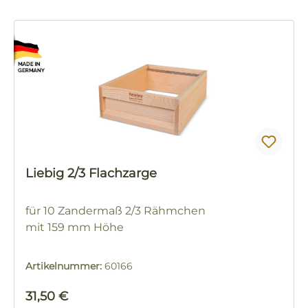
Liebig 2/3 Flachzarge
für 10 Zandermaß 2/3 Rähmchen
mit 159 mm Höhe
Artikelnummer:
60166
Regulärer Preis:
31,50 €