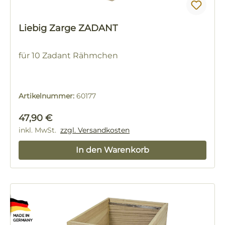
Liebig Zarge ZADANT
für 10 Zadant Rähmchen
Artikelnummer:
60177
Regulärer Preis:
47,90 €
inkl. MwSt.
zzgl. Versandkosten
In den Warenkorb