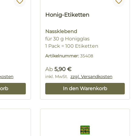
Honig-Etiketten
Nassklebend
für 30 g Honigglas
1 Pack = 100 Etiketten
Artikelnummer:
35408
Regulärer Preis:
Ab
5,90 €
dkosten
inkl. MwSt.
zzgl. Versandkosten
orb
In den Warenkorb