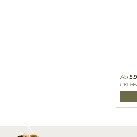
Regulä
Ab
5,
inkl. M