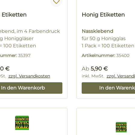
 Etiketten
Honig Etiketten
ebend, im 4 Farbendruck
Nassklebend
5 g Honiggläser
für 50 g Honigglas
 = 100 Etiketten
1 Pack = 100 Etiketten
lnummer:
35397
Artikelnummer:
35400
rer Preis:
Regulärer Preis:
90 €
Ab
5,90 €
wSt.
zzgl. Versandkosten
inkl. MwSt.
zzgl. Versan
In den Warenkorb
In den Warenk