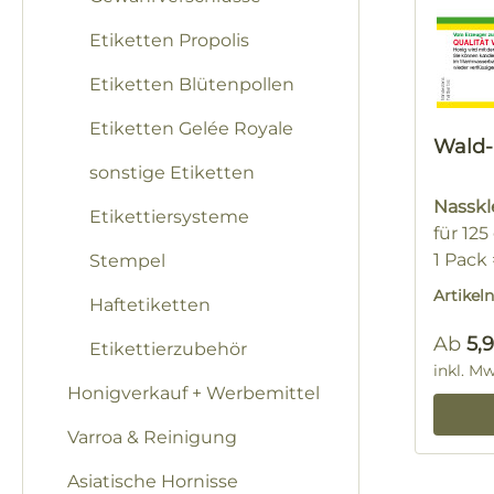
Etiketten Propolis
Etiketten Blütenpollen
Etiketten Gelée Royale
Wald-
sonstige Etiketten
Nassk
Etikettiersysteme
für 125
1 Pack
Stempel
Artike
Haftetiketten
Regulä
Ab
5,
Etikettierzubehör
inkl. M
Honigverkauf + Werbemittel
Varroa & Reinigung
Asiatische Hornisse