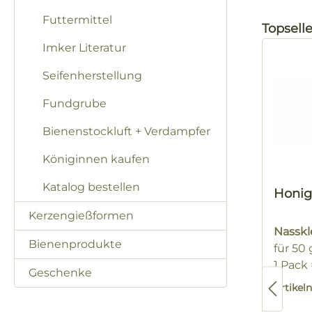
Futtermittel
Produktg
Topselle
Imker Literatur
Seifenherstellung
Fundgrube
Bienenstockluft + Verdampfer
Königinnen kaufen
Katalog bestellen
Honig
Kerzengießformen
Nassk
Bienenprodukte
für 50
1 Pack
Geschenke
Artike