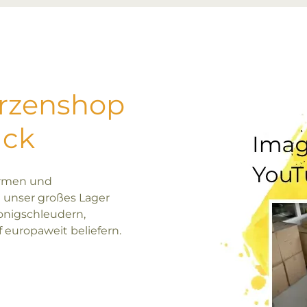
erzenshop
uck
ormen und
 unser großes Lager
onigschleudern,
europaweit beliefern.