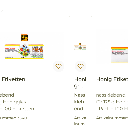
alerie überspringen
r
 Etiketten
Honi
Honig Etike
g-
Etik
lebend
Nass
nassklebend,
ette
 g Honigglas
kleb
für 125 g Honi
n
 = 100 Etiketten
end
1 Pack = 100 E
für
lnummer:
35400
Artike
Artikelnummer
30 g
lnum