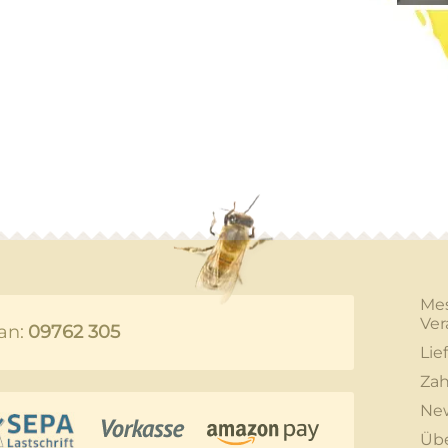
Me
Ver
an:
09762 305
Lie
Zah
New
Üb