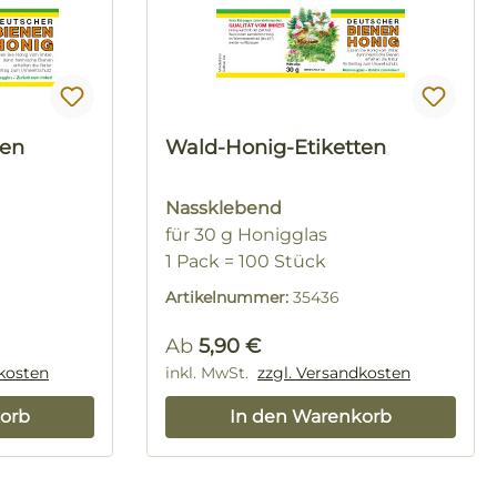
ten
Wald-Honig-Etiketten
Nassklebend
für 30 g Honigglas
1 Pack = 100 Stück
Artikelnummer:
35436
Regulärer Preis:
Ab
5,90 €
dkosten
inkl. MwSt.
zzgl. Versandkosten
orb
In den Warenkorb