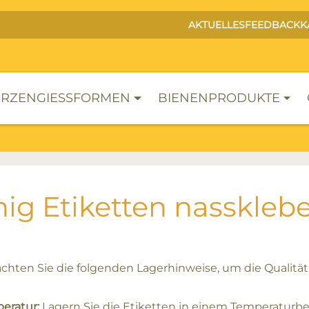
AKTUELLES
FEEDBACK
K
RZENGIESSFORMEN
BIENENPRODUKTE
ig Etiketten nasskleb
achten Sie die folgenden Lagerhinweise, um die Qualität 
eratur:
Lagern Sie die Etiketten in einem Temperaturber