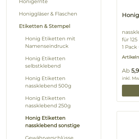
Honigernte
Honiggläser & Flaschen
Honig
Etiketten & Stempel
nasskl
Honig Etiketten mit
für 12
Namenseindruck
1 Pack
Artike
Honig Etiketten
selbstklebend
Regulä
Ab
5,
Honig Etiketten
inkl. M
nassklebend 500g
Honig Etiketten
nassklebend 250g
Honig Etiketten
nassklebend sonstige
Gewährverschlüsse