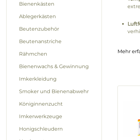
Bienenkästen
extr
Ablegerkästen
Luftf
Beutenzubehör
verh
Beutenanstriche
Mehr erf
Rähmchen
Bienenwachs & Gewinnung
Imkerkleidung
Smoker und Bienenabwehr
Königinnenzucht
Imkerwerkzeuge
Honigschleudern