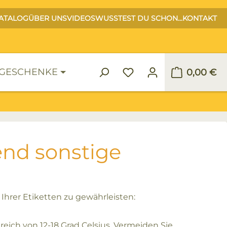
ATALOG
ÜBER UNS
VIDEOS
WUSSTEST DU SCHON...
KONTAKT
GESCHENKE
0,00 €
Warenko
end sonstige
Ihrer Etiketten zu gewährleisten:
eich von 12-18 Grad Celsius. Vermeiden Sie