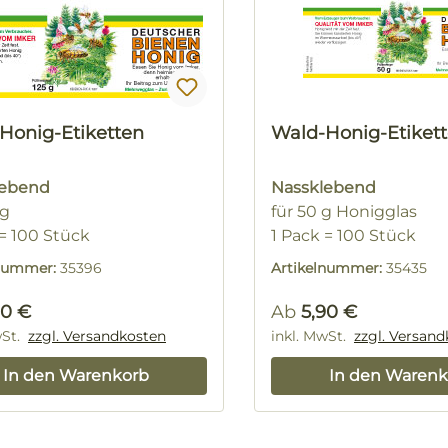
Honig-Etiketten
Wald-Honig-Etiket
lebend
Nassklebend
 g
für 50 g Honigglas
 = 100 Stück
1 Pack = 100 Stück
lnummer:
35396
Artikelnummer:
35435
rer Preis:
Regulärer Preis:
90 €
Ab
5,90 €
wSt.
zzgl. Versandkosten
inkl. MwSt.
zzgl. Versan
In den Warenkorb
In den Warenk