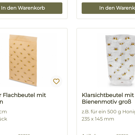
In den Warenkorb
In den Warenk
r Flachbeutel mit
Klarsichtbeutel mit
n
Bienenmotiv groß
 cm
z.B. für ein 500 g Hon
ück
235 x 145 mm