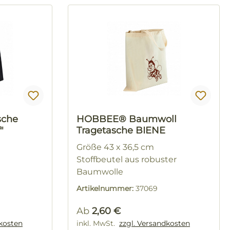
sche
HOBBEE® Baumwoll
"
Tragetasche BIENE
Größe 43 x 36,5 cm
Stoffbeutel aus robuster
Baumwolle
Artikelnummer:
37069
Regulärer Preis:
Ab
2,60 €
dkosten
inkl. MwSt.
zzgl. Versandkosten