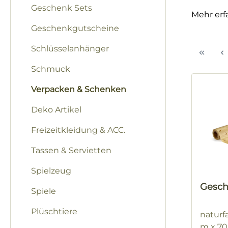
Geschenk Sets
Mehr erf
Geschenkgutscheine
Schlüsselanhänger
Schmuck
Verpacken & Schenken
Deko Artikel
Freizeitkleidung & ACC.
Tassen & Servietten
Spielzeug
Gesch
Spiele
Plüschtiere
naturf
m x 7