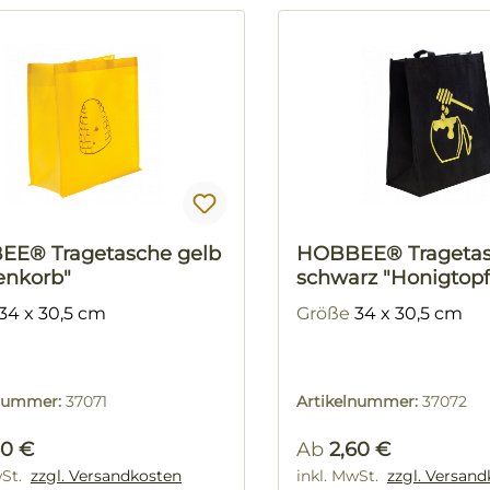
E® Tragetasche gelb
HOBBEE® Trageta
enkorb"
schwarz "Honigtopf
34 x 30,5 cm
Größe
34 x 30,5 cm
lnummer:
37071
Artikelnummer:
37072
rer Preis:
Regulärer Preis:
60 €
Ab
2,60 €
wSt.
zzgl. Versandkosten
inkl. MwSt.
zzgl. Versan