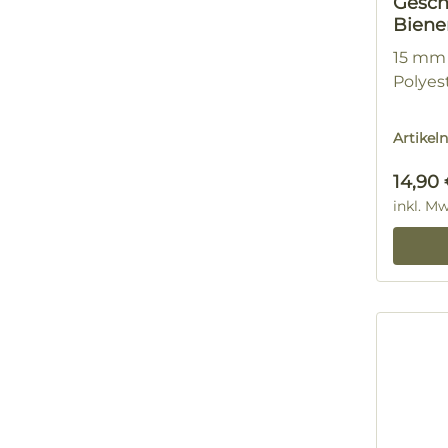
Gesch
Biene
15 mm 
Polyes
Artike
Regulä
14,90
inkl. M