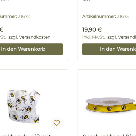
lnummer:
31672
Artikelnummer:
31675
rer Preis:
Regulärer Preis:
 €
19,90 €
wSt.
zzgl. Versandkosten
inkl. MwSt.
zzgl. Versan
In den Warenkorb
In den Warenk