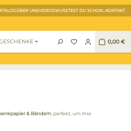
ATALOG
ÜBER UNS
VIDEOS
WUSSTEST DU SCHON...
KONTAKT
GESCHENKE
0,00 €
Warenko
henkpapier & Bändern
, perfekt, um Ihre