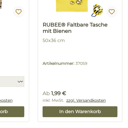
RUBEE® Faltbare Tasche
mit Bienen
50x36 cm
Artikelnummer:
37059
Regulärer Preis:
Ab
1,99 €
dkosten
inkl. MwSt.
zzgl. Versandkosten
orb
In den Warenkorb