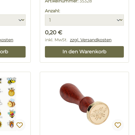
Artikelnummer:
35328
Anzahl:
Regulärer Preis:
0,20 €
dkosten
inkl. MwSt.
zzgl. Versandkosten
orb
In den Warenkorb