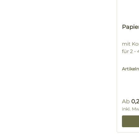
Papie
mit Ko
für 2 -
Artike
Regulä
Ab
0,
inkl. M