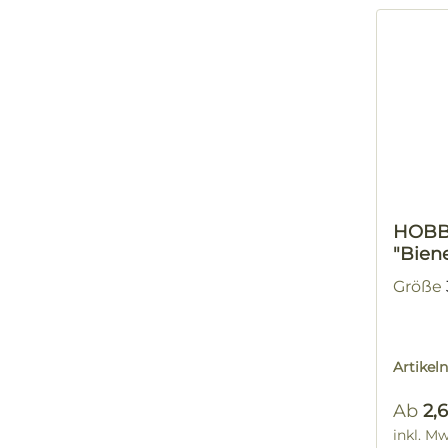
HOBBE
"Bien
Größe
Artike
Regulä
Ab
2,
inkl. M