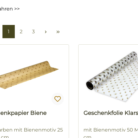
ahren >>
Seite
Seite
Seite
1
2
3
enkpapier Biene
Geschenkfolie Klars
arben mit Bienenmotiv 25
mit Bienenmotiv 50 M
0 cm
cm