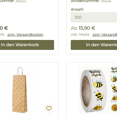
lnummer:
35322
Artikelnummer:
35325
Anzahl:
rer Preis:
30 €
Ab
15,90 €
wSt.
zzgl. Versandkosten
Regulärer Preis:
inkl. MwSt.
zzgl. Versan
In den Warenkorb
In den Warenk