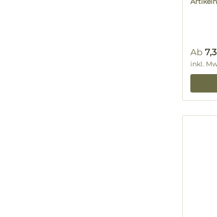
Artike
Regulä
Ab
7,
inkl. M