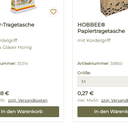
r-Tragetasche
HOBBEE®
Papiertragetasche
rdelgriff
mit Kordelgriff
 4 Gläser Honig
lnummer:
35314
Artikelnummer:
35850
Größe:
rer Preis:
Regulärer Preis:
28 €
0,27 €
wSt.
zzgl. Versandkosten
inkl. MwSt.
zzgl. Versan
In den Warenkorb
In den Warenk