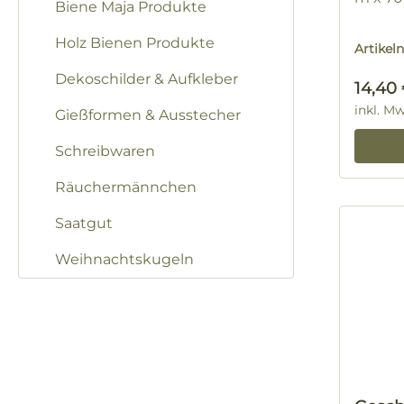
Biene Maja Produkte
Holz Bienen Produkte
Artike
Dekoschilder & Aufkleber
Regulä
14,40
inkl. M
Gießformen & Ausstecher
Schreibwaren
Räuchermännchen
Saatgut
Weihnachtskugeln