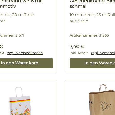
enkband weiß mit
Geschenkband Bie
nmotiv
schmal
breit, 20 m Rolle
10 mm breit, 25 m Rol
ter
aus Satin
lnummer:
31571
Artikelnummer:
31565
rer Preis:
Regulärer Preis:
 €
7,40 €
wSt.
zzgl. Versandkosten
inkl. MwSt.
zzgl. Versan
In den Warenkorb
In den Warenk