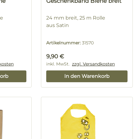
ne
Geschenkband Biene breit
le
24 mm breit, 25 m Rolle
aus Satin
Artikelnummer:
31570
Regulärer Preis:
9,90 €
dkosten
inkl. MwSt.
zzgl. Versandkosten
orb
In den Warenkorb