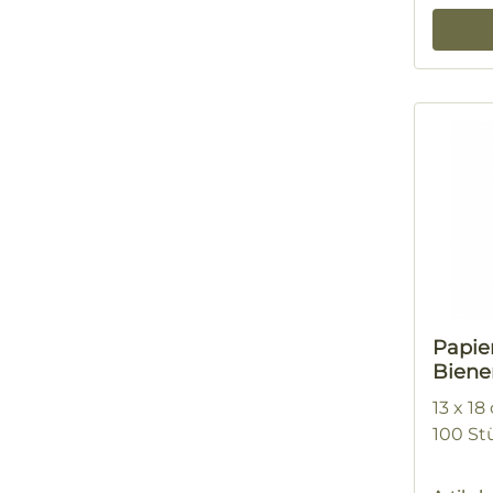
Papie
Biene
13 x 18
100 St