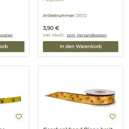
Artikelnummer:
31572
Regulärer Preis:
3,90 €
dkosten
inkl. MwSt.
zzgl. Versandkosten
orb
In den Warenkorb