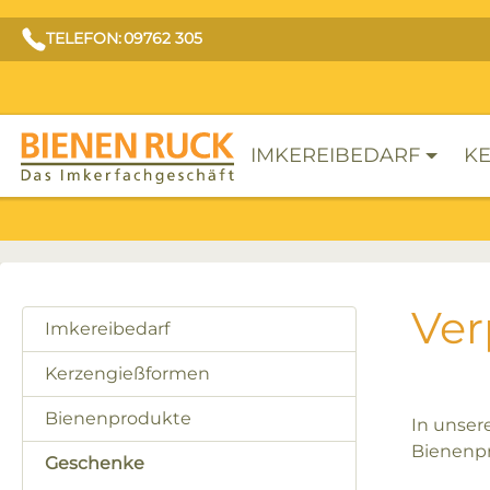
TELEFON: 09762 305
IMKEREIBEDARF
KE
Ver
Imkereibedarf
Kerzengießformen
Bienenprodukte
In unse
Bienenpr
Geschenke