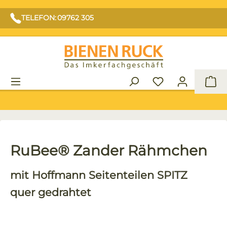
TELEFON: 09762 305
War
RuBee® Zander Rähmchen
mit Hoffmann Seitenteilen SPITZ
quer gedrahtet