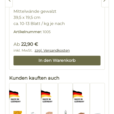
Mittelwände gewalzt
39,5 x 19,5 cm
ca. 10-13 Blatt / kg je nach
Verabeitungsstärke
Artikelnummer:
1005
Regulärer Preis:
Ab
22,90 €
inkl. MwSt.
zzgl. Versandkosten
In den Warenkorb
Produktgalerie überspringen
Kunden kauften auch