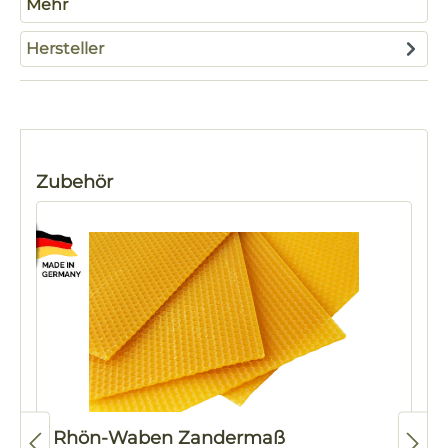
Mehr
Hersteller
Produktgalerie überspringen
Zubehör
Rhön-Waben Zandermaß