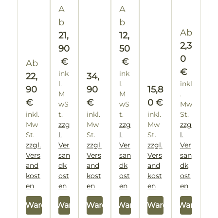
je
g
Regulärer Preis:
Regulärer Preis:
on
A
et
A
H
nac
al
Fo
L
b
b
h
r
Reguläre
Ab
21,
12,
Ver
mi
2,3
90
50
abe
va
0
€
€
Regulärer Preis:
r
Ab
itu
€
ink
ink
ngs
Regulärer Preis:
22,
34,
l.
l.
inkl
stär
Regulärer Preis:
90
90
15,8
M
M
.
ke
€
€
0 €
wS
wS
Mw
inkl.
t.
inkl.
t.
inkl.
St.
Mw
zzg
Mw
zzg
Mw
zzg
St.
l.
St.
l.
St.
l.
zzgl.
Ver
zzgl.
Ver
zzgl.
Ver
Vers
san
Vers
san
Vers
san
and
dk
and
dk
and
dk
kost
ost
kost
ost
kost
ost
en
en
en
en
en
en
In den Warenkorb
In den Warenkorb
In den Warenkorb
In den Warenkorb
In den Warenkorb
In den Warenkor